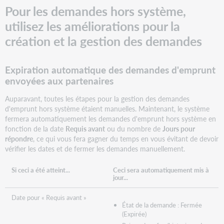
Pour les demandes hors système,
Problèmes
corrigés
utilisez les améliorations pour la
et
création et la gestion des demandes
problèmes
connus
Liens
Expiration automatique des demandes d'emprunt
importants
envoyées aux partenaires​
Séances
d'information
Auparavant, toutes les étapes pour la gestion des demandes
sur
d'emprunt hors système étaient manuelles. Maintenant, le système
la
fermera automatiquement les demandes d'emprunt hors système en
nouvelle
fonction de la date
Requis avant
ou du nombre de
Jours pour
version
répondre
, ce qui vous fera gagner du temps en vous évitant de devoir
vérifier les dates et de fermer les demandes manuellement.
OCLC
Resource
Sharing
Si ceci a été atteint...
Ceci sera automatiquement mis à
jour...
Conference
Web
Date pour « Requis avant »
Series
État de la demande : Fermée
Virtual
(Expirée)
Workshop