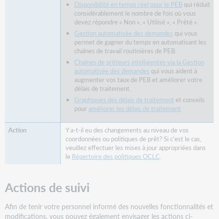
Disponibilité en temps réel pour le PEB
qui réduit
prêteurs
considérablement le nombre de fois où vous
créées
devez répondre « Non », « Utilisé », « Prêté ».
par
Gestion automatisée des demandes
qui vous
automatisation
permet de gagner du temps en automatisant les
Envoyer
chaînes de travail routinières de PEB.
de
Chaînes de prêteurs intelligentes via la Gestion
nouveaux
automatisée des demandes
qui vous aident à
messages
augmenter vos taux de PEB et améliorer votre
automatisés
délais de traitement.
aux
Graphiques des délais de traitement
et conseils
partenaires
pour
améliorer les délais de traitement
hors
système
Y a-t-il eu des changements au niveau de vos
coordonnées ou politiques de prêt? Si c'est le cas,
Tirer
veuillez effectuer les mises à jour appropriées dans
parti
le
Répertoire des politiques OCLC
.
des
améliorations
de
Actions de suivi
l'expérience
utilisateur
Afin de tenir votre personnel informé des nouvelles fonctionnalités et
et
modifications, vous pouvez également envisager les actions ci-
des