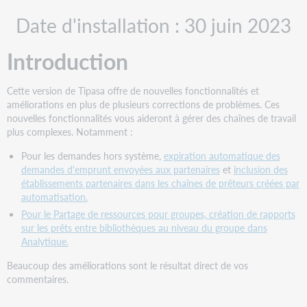
PDF
Actions
Date d'installation : 30 juin 2023
recommandées
Actions
Introduction
administratives
Actions
de
Cette version de Tipasa offre de nouvelles fonctionnalités et
suivi
améliorations en plus de plusieurs corrections de problèmes. Ces
Nouvelles
nouvelles fonctionnalités vous aideront à gérer des chaînes de travail
fonctionnalités
plus complexes. Notamment :
et
Pour les demandes hors système,
expiration automatique des
améliorations
demandes d'emprunt envoyées aux partenaires
​ et
inclusion des
Pour
établissements partenaires dans les chaînes de prêteurs créées par
les
automatisation.
demandes
Pour le Partage de ressources pour groupes, création de rapports
hors
sur les prêts entre bibliothèques au niveau du groupe dans
système,
Analytique.
utilisez
les
Beaucoup des améliorations sont le résultat direct de vos
améliorations
commentaires.
pour
la