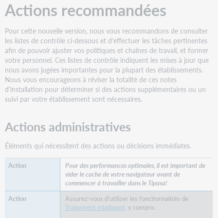
Actions recommandées
création
et
la
Pour cette nouvelle version, nous vous recommandons de consulter
gestion
les listes de contrôle ci-dessous et d'effectuer les tâches pertinentes
des
afin de pouvoir ajuster vos politiques et chaînes de travail, et former
demandes
votre personnel. Ces listes de contrôle indiquent les mises à jour que
Expiration
nous avons jugées importantes pour la plupart des établissements.
automatique
Nous vous encourageons à réviser la totalité de ces notes
des
d'installation pour déterminer si des actions supplémentaires ou un
demandes
suivi par votre établissement sont nécessaires.
d'emprunt
envoyées
Actions administratives
aux
partenaires​
Éléments qui nécessitent des actions ou décisions immédiates.
Inclusion
des
Pour des performances optimales, il est important de
établissements
vider le cache de votre navigateur avant de
partenaires
commencer à travailler dans le Tipasa!
dans
les
Assurez-vous d'utiliser les fonctionnalités de
chaînes
Traitement intelligent
, y compris :
de