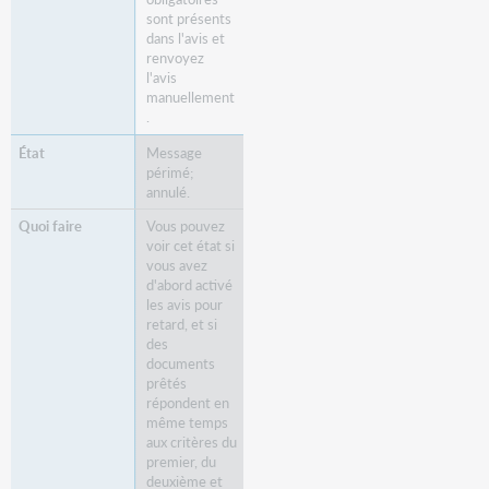
sont présents
dans l'avis et
renvoyez
l'avis
manuellement
.
Message
périmé;
annulé.
Vous pouvez
voir cet état si
vous avez
d'abord activé
les avis pour
retard, et si
des
documents
prêtés
répondent en
même temps
aux critères du
premier, du
deuxième et