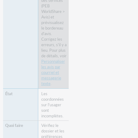
des services
(PEB
WorldShare >
Avis) et
prévisualisez
le bordereau
d'avis.
Corrigez les
erreurs, s'il y a
lieu. Pour plus
de détails, voir
Personnaliser
les avis par
courriel et
messagerie
texte
.
Les
coordonnées
sur l'usager
sont
incomplètes.
Vérifiez le
dossier et les
préférences