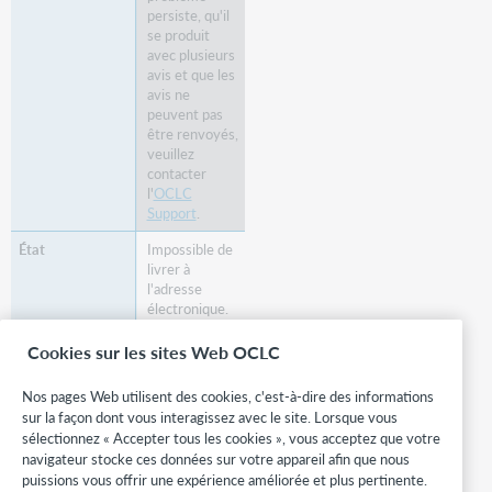
persiste, qu'il
se produit
avec plusieurs
avis et que les
avis ne
peuvent pas
être renvoyés,
veuillez
contacter
l'
OCLC
Support
.
Impossible de
livrer à
l'adresse
électronique.
Vérifiez si
Cookies sur les sites Web OCLC
l'usager a
indiqué une
Nos pages Web utilisent des cookies, c'est-à-dire des informations
adresse
sur la façon dont vous interagissez avec le site. Lorsque vous
électronique
sélectionnez « Accepter tous les cookies », vous acceptez que votre
valide. Vous
navigateur stocke ces données sur votre appareil afin que nous
devez
puissions vous offrir une expérience améliorée et plus pertinente.
vérifier : la