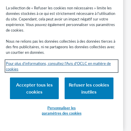
demande, la
La sélection de « Refuser les cookies non nécessaires » limite les
section
Livraison des
données stockées à ce qui est strictement nécessaire à l’utilisation
avis dans le
du site. Cependant, cela peut avoir un impact négatif sur votre
dossier de
expérience. Vous pouvez également personnaliser vos paramètres
l'usager, et la
de cookies.
section
Dossier de
Nous ne relions pas les données collectées à des données tierces à
bibliothèque
des fins publicitaires, ni ne partageons les données collectées avec
dans le dossier
un courtier en données.
de l'usager. Ce
message peut
Pour plus d’informations, consultez l'Avis d'OCLC en matière de
également
cookies
signifier que le
courriel a été
envoyé au bon
Accepter tous les
Refuser les cookies
nom de
cookies
inutiles
domaine, mais
que l'adresse
électronique
Personnaliser les
de l'usager n'a
paramètres des cookies
pas été
trouvée.
Livraison