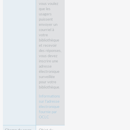
vous voulez
que les
usagers
puissent
envoyer un
courriel à
votre
bibliothèque
et recevoir
des réponses,
vous devez
inscrire une
adresse
électronique
surveillée
pour votre
bibliothèque.
Informations
sur l'adresse
électronique
fournie par
OCLC
Objet du