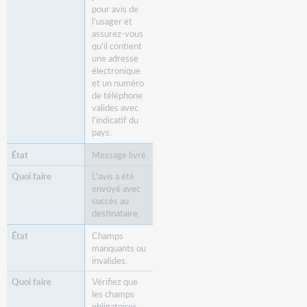
pour avis de
l'usager et
assurez-vous
qu'il contient
une adresse
électronique
et un numéro
de téléphone
valides avec
l'indicatif du
pays.
Message livré.
L'avis a été
envoyé avec
succès au
destinataire.
Champs
manquants ou
invalides.
Vérifiez que
les champs
obligatoires