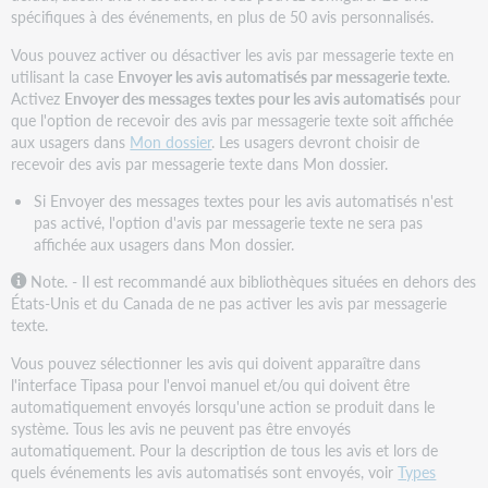
spécifiques à des événements, en plus de 50 avis personnalisés.
Envoyer
un
Vous pouvez activer ou désactiver les avis par messagerie texte en
avis
utilisant la case
Envoyer les avis automatisés par messagerie texte
.
manuellement
Activez
Envoyer des messages textes pour les avis automatisés
pour
Historique
que l'option de recevoir des avis par messagerie texte soit affichée
des
aux usagers dans
Mon dossier
. Les usagers devront choisir de
avis
recevoir des avis par messagerie texte dans Mon dossier.
État
Si Envoyer des messages textes pour les avis automatisés n'est
de
pas activé, l'option d'avis par messagerie texte ne sera pas
l'avis
affichée aux usagers dans Mon dossier.
Avis
par
Note. - Il est recommandé aux bibliothèques situées en dehors des
courriel
États-Unis et du Canada de ne pas activer les avis par messagerie
envoyé
texte.
à
Vous pouvez sélectionner les avis qui doivent apparaître dans
un
l'interface Tipasa pour l'envoi manuel et/ou qui doivent être
dossier
automatiquement envoyés lorsqu'une action se produit dans le
de
système. Tous les avis ne peuvent pas être envoyés
pourriels
automatiquement. Pour la description de tous les avis et lors de
ou
quels événements les avis automatisés sont envoyés, voir
Types
de