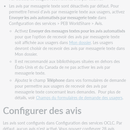
par
Les avis par messagerie texte sont désactivés par défaut. Pour
courriel
permettre l'envoi d'avis par messagerie texte aux usagers, activez
Envoyer les avis automatisés par messagerie texte
dans
Champs
Configuration des services > PEB WorldShare > Avis.
des
courriels
Activez
Envoyer des messages textes pour les avis automatisés
pour que l'option de recevoir des avis par messagerie texte
Comment
soit affichée aux usagers dans
Mon dossier
. Les usagers
un
devront choisir de recevoir des avis par messagerie texte dans
courriel
Mon dossier.
apparaît
à
Il est recommandé aux bibliothèques situées en dehors des
vos
États-Unis et du Canada de ne pas activer les avis par
usagers
messagerie texte.
Modifier
Ajoutez le champ
Téléphone
dans vos formulaires de demande
un
pour permettre aux usagers de recevoir des avis par
avis
messagerie texte concernant leurs demandes. Pour plus de
par
détails, voir
Champs du formulaires de demande des usagers
.
messagerie
Configurer des avis
texte
Prévisualiser
les
Les avis sont configurés dans Configuration des services OCLC. Par
modifications
défaut, aucun avis n'est activé. Vous pouvez configurer 28 avis