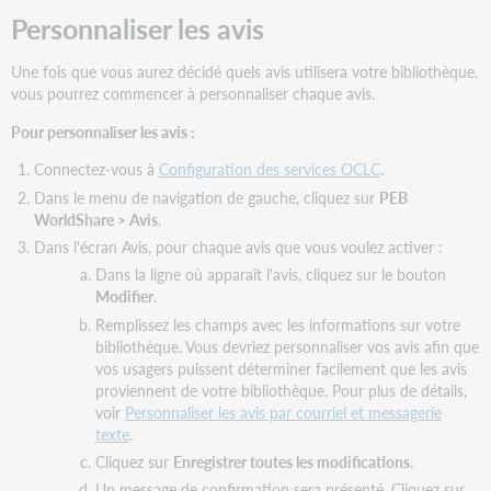
Messages
Personnaliser les avis
automatisés
hors
Une fois que vous aurez décidé quels avis utilisera votre bibliothèque,
système
vous pourrez commencer à personnaliser chaque avis.
Bibliothèque
Pour personnaliser les avis :
de
livraison
Connectez-vous à
Configuration des services OCLC
.
de
Dans le menu de navigation de gauche, cliquez sur
PEB
document
WorldShare > Avis
.
à
Usager
Dans l'écran Avis, pour chaque avis que vous voulez activer :
Autres
Dans la ligne où apparaît l'avis, cliquez sur le bouton
Modifier
.
Insertions
de
Remplissez les champs avec les informations sur votre
données
bibliothèque. Vous devriez personnaliser vos avis afin que
dans
vos usagers puissent déterminer facilement que les avis
les
proviennent de votre bibliothèque. Pour plus de détails,
avis
voir
Personnaliser les avis par courriel et messagerie
texte
.
Cliquez sur
Enregistrer toutes les modifications
.
Un message de confirmation sera présenté. Cliquez sur