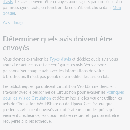
d'avis
. Les avis peuvent être envoyés aux usagers par courriel et/ou
messages
par messagerie texte, en fonction de ce qu'ils ont choisi dans
Mon
indésirables
dossier
.
Avis
personnalisés
Avis - Image
Créer
un
Déterminer quels avis doivent être
avis
envoyés
par
courriel
personnalisé
Vous devriez examiner les
Types d'avis
et décidez quels avis vous
souhaitez activer avant de configurer les avis. Vous devrez
Types
personnaliser chaque avis avec les informations de votre
d'avis
bibliothèque. Il n'est pas possible de modifier les avis en lot.
Bibliothèque
emprunteuse
Les bibliothèques qui utilisent Circulation WorldShare devraient
à
travailler avec le personnel de Circulation pour évaluer les
Politiques
Usager
pour les avis de Circulation
et déterminer si elles veulent utiliser les
avis de Circulation WorldShare ou de Tipasa. Ceci évitera que
Bibliothèque
plusieurs avis soient envoyés aux utilisateurs pour les prêts qui
prêteuse
viennent à échéance, les documents en retard et qui doivent être
à
récupérés à la bibliothèque.
Bibliothèque
emprunteuse