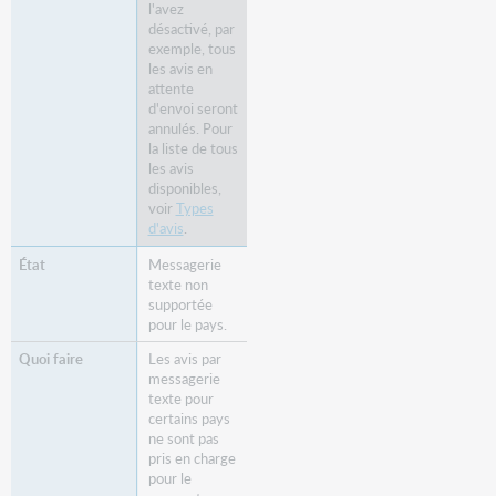
l'avez
désactivé, par
exemple, tous
les avis en
attente
d'envoi seront
annulés. Pour
la liste de tous
les avis
disponibles,
voir
Types
d'avis
.
Messagerie
texte non
supportée
pour le pays.
Les avis par
messagerie
texte pour
certains pays
ne sont pas
pris en charge
pour le