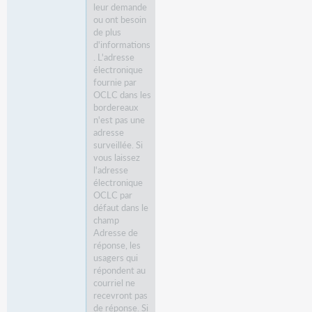
leur demande
ou ont besoin
de plus
d'informations
. L'adresse
électronique
fournie par
OCLC dans les
bordereaux
n'est pas une
adresse
surveillée. Si
vous laissez
l'adresse
électronique
OCLC par
défaut dans le
champ
Adresse de
réponse, les
usagers qui
répondent au
courriel ne
recevront pas
de réponse. Si