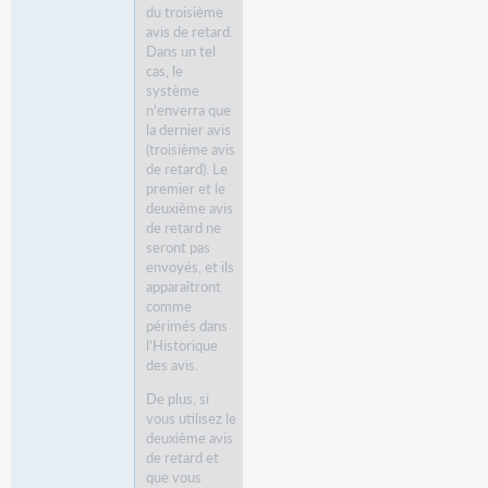
du troisième
avis de retard.
Dans un tel
cas, le
système
n'enverra que
la dernier avis
(troisième avis
de retard). Le
premier et le
deuxième avis
de retard ne
seront pas
envoyés, et ils
apparaîtront
comme
périmés dans
l'Historique
des avis.
De plus, si
vous utilisez le
deuxième avis
de retard et
que vous