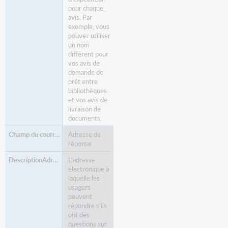
pour chaque
avis. Par
exemple, vous
pouvez utiliser
un nom
différent pour
vos avis de
demande de
prêt entre
bibliothèques
et vos avis de
livraison de
documents.
Adresse de
réponse
L'adresse
électronique à
laquelle les
usagers
peuvent
répondre s'ils
ont des
questions sur