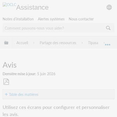
Assistance
Notes d’installation
Alertes systèmes
Nous contacter
Développer/réduire la hiérarchie globale
Accueil
Partage des ressources
Tipasa
Conf
Dév
Avis
Dernière mise à jour
5 juin 2026
Enregistrer
en
Table des matières
tant
Configurer
que
Utilisez ces écrans pour configurer et personnaliser
des
PDF
les avis.
avis