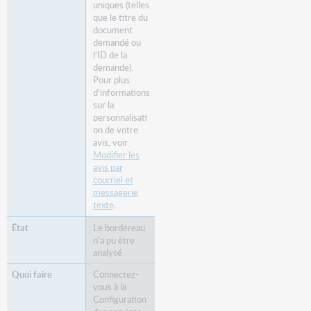
uniques (telles
que le titre du
document
demandé ou
l'ID de la
demande).
Pour plus
d'informations
sur la
personnalisati
on de votre
avis, voir
Modifier les
avis par
courriel et
messagerie
texte
.
Le bordereau
n'a pu être
analysé.
Connectez-
vous à la
Configuration