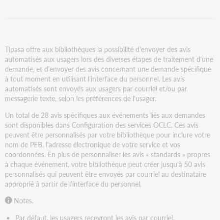
Déterminer
quels
avis
doivent
Tipasa offre aux bibliothèques la possibilité d'envoyer des avis
être
automatisés aux usagers lors des diverses étapes de traitement d'une
envoyés
demande, et d'envoyer des avis concernant une demande spécifique
Personnaliser
à tout moment en utilisant l'interface du personnel. Les avis
les
automatisés sont envoyés aux usagers par courriel et/ou par
avis
messagerie texte, selon les préférences de l'usager.
Historique
des
Un total de 28 avis spécifiques aux événements liés aux demandes
avis
sont disponibles dans Configuration des services OCLC. Ces avis
peuvent être personnalisés par votre bibliothèque pour inclure votre
Modifier
nom de PEB, l'adresse électronique de votre service et vos
et
coordonnées. En plus de personnaliser les avis « standards » propres
envoyer
à chaque événement, votre bibliothèque peut créer jusqu'à 50 avis
des
personnalisés qui peuvent être envoyés par courriel au destinataire
avis
approprié à partir de l'interface du personnel.
Modifier
un
Notes.
bordereau
Par défaut, les usagers recevront les avis par courriel.
d'avis