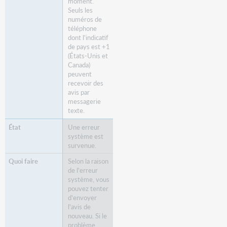
moment.
Seuls les
numéros de
téléphone
dont l'indicatif
de pays est +1
(États-Unis et
Canada)
peuvent
recevoir des
avis par
messagerie
texte.
Une erreur
système est
survenue.
Selon la raison
de l'erreur
système, vous
pouvez tenter
d'envoyer
l'avis de
nouveau. Si le
problème