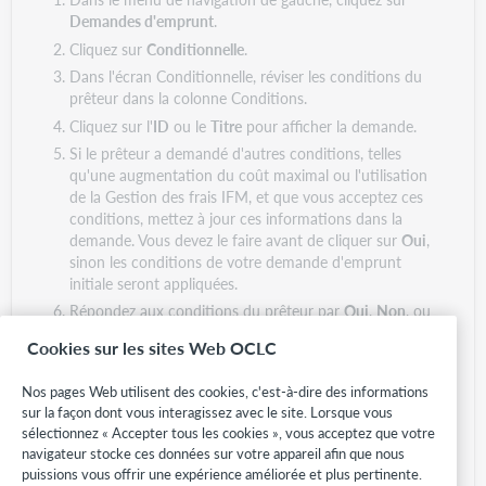
Demandes d'emprunt
.
Cliquez sur
Conditionnelle
.
Dans l'écran Conditionnelle, réviser les conditions du
prêteur dans la colonne Conditions.
Cliquez sur l'
ID
ou le
Titre
pour afficher la demande.
Si le prêteur a demandé d'autres conditions, telles
qu'une augmentation du coût maximal ou l'utilisation
de la Gestion des frais IFM, et que vous acceptez ces
conditions, mettez à jour ces informations dans la
demande. Vous devez le faire avant de cliquer sur
Oui
,
sinon les conditions de votre demande d'emprunt
initiale seront appliquées.
Répondez aux conditions du prêteur par
Oui
,
Non
, ou
Annuler demande
.
Cookies sur les sites Web OCLC
Si vous cliquez sur
Oui
, la demande est
retournée au prêteur et apparaît sous
Nos pages Web utilisent des cookies, c'est-à-dire des informations
Demandes de prêt > Pouvez-vous fournir le
sur la façon dont vous interagissez avec le site. Lorsque vous
document? > Conditions acceptées.
sélectionnez « Accepter tous les cookies », vous acceptez que votre
Si vous cliquez sur
Non
, la demande est
navigateur stocke ces données sur votre appareil afin que nous
puissions vous offrir une expérience améliorée et plus pertinente.
acheminée au prêteur suivant de la Chaîne de