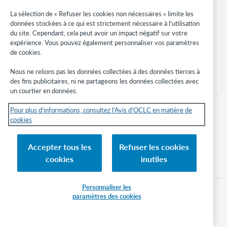
prêteurs.
La sélection de « Refuser les cookies non nécessaires » limite les
Si vous cliquez sur
Annuler demande
, la
données stockées à ce qui est strictement nécessaire à l’utilisation
demande est annulée.
du site. Cependant, cela peut avoir un impact négatif sur votre
Un message de confirmation est présenté.
expérience. Vous pouvez également personnaliser vos paramètres
de cookies.
Nous ne relions pas les données collectées à des données tierces à
des fins publicitaires, ni ne partageons les données collectées avec
un courtier en données.
Pour plus d’informations, consultez l'Avis d'OCLC en matière de
cookies
Retour haut de page
Accepter tous les
Refuser les cookies
cookies
inutiles
Créer et modifier des demandes
Retourner des documents
Personnaliser les
ARTICLES CONSEILLÉS
paramètres des cookies
Il n'y a aucun article conseillé.
Article type