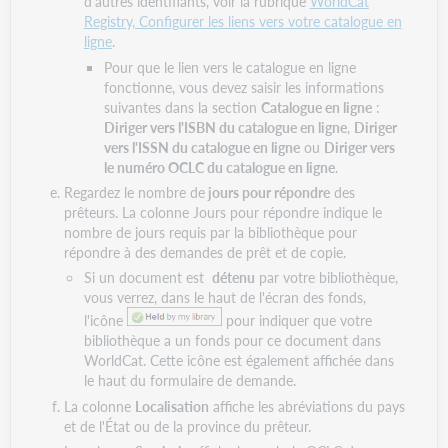
d'autres identifiants, voir la rubrique
WorldCat
Registry, Configurer les liens vers votre catalogue en
ligne
.
Pour que le lien vers le catalogue en ligne
fonctionne, vous devez saisir les informations
suivantes dans la section
Catalogue en ligne
:
Diriger vers l'ISBN du catalogue en ligne
,
Diriger
vers l'ISSN du catalogue en ligne
ou
Diriger vers
le numéro OCLC du catalogue en ligne
.
Regardez le nombre de
jours pour répondre
des
prêteurs. La colonne Jours pour répondre indique le
nombre de jours requis par la bibliothèque pour
répondre à des demandes de prêt et de copie.
Si un document est
détenu
par votre bibliothèque,
vous verrez, dans le haut de l'écran des fonds,
l'icône
pour indiquer que votre
bibliothèque a un fonds pour ce document dans
WorldCat. Cette icône est également affichée dans
le haut du formulaire de demande.
La colonne
Localisation
affiche les abréviations du pays
et de l'État ou de la province du prêteur.