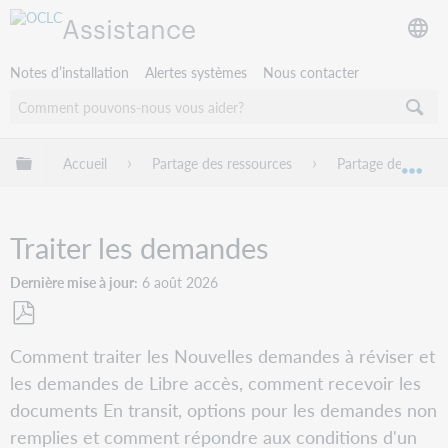
Assistance
Notes d’installation
Alertes systèmes
Nous contacter
Développer/réduire la hiérarchie globale
Accueil
Partage des ressources
Partage de ressou
Dév
Traiter les demandes
Dernière mise à jour
6 août 2026
Enregistrer
Comment traiter les Nouvelles demandes à réviser et
en
les demandes de Libre accès, comment recevoir les
tant
que
documents En transit, options pour les demandes non
PDF
remplies et comment répondre aux conditions d'un