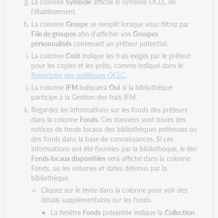
La colonne
Symbole
affiche le symbole OCLC de
l'établissement.
La colonne
Groupe
se remplit lorsque vous filtrez par
File de groupes
afin d'afficher vos
Groupes
personnalisés
contenant un prêteur potentiel.
La colonne
Coût
indique les frais exigés par le prêteur
pour les copies et les prêts, comme indiqué dans le
Répertoire des politiques OCLC
.
La colonne
IFM
indiquera
Oui
si la bibliothèque
participe à la Gestion des frais IFM.
Regardez les informations sur les fonds des prêteurs
dans la colonne
Fonds
. Ces données sont issues des
notices de fonds locaux des bibliothèques prêteuses ou
des fonds dans la base de connaissances. Si ces
informations ont été fournies par la bibliothèque, le lien
Fonds locaux disponibles
sera affiché dans la colonne
Fonds, ou les volumes et dates détenus par la
bibliothèque.
Cliquez sur le texte dans la colonne pour voir des
détails supplémentaires sur les fonds.
La fenêtre
Fonds
présentée indique la
Collection