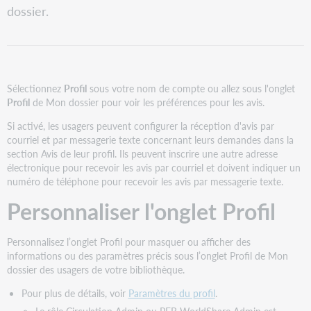
dossier.
Notes
sur
le
compte
Gestion
de
Sélectionnez
Profil
sous votre nom de compte ou allez sous l'onglet
compte
Profil
de Mon dossier pour voir les préférences pour les avis.
NIP
Si activé, les usagers peuvent configurer la réception d'avis par
(numéro
courriel et par messagerie texte concernant leurs demandes dans la
d'identification
section Avis de leur profil. Ils peuvent inscrire une autre adresse
personnel)
électronique pour recevoir les avis par courriel et doivent indiquer un
Mot
numéro de téléphone pour recevoir les avis par messagerie texte.
de
Personnaliser l'onglet Profil
passe
Avis
Personnalisez l’onglet Profil pour masquer ou afficher des
Avis
informations ou des paramètres précis sous l’onglet Profil de Mon
sur
dossier des usagers de votre bibliothèque.
l'utilisation
Avis
Pour plus de détails, voir
Paramètres du profil
.
par
Le rôle Circulation Admin ou PEB WorldShare Admin est