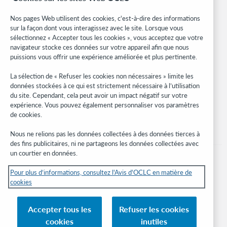
Formats bibliographiques
Community Center
Nos pages Web utilisent des cookies, c'est-à-dire des informations
Research
sur la façon dont vous interagissez avec le site. Lorsque vous
WebJunction
sélectionnez « Accepter tous les cookies », vous acceptez que votre
navigateur stocke ces données sur votre appareil afin que nous
Réseau des développeurs
puissions vous offrir une expérience améliorée et plus pertinente.
Soyez informé
La sélection de « Refuser les cookies non nécessaires » limite les
données stockées à ce qui est strictement nécessaire à l’utilisation
Recevez les dernières nouvelles sur les produits et services, des
du site. Cependant, cela peut avoir un impact négatif sur votre
études, des événements, et plus.
expérience. Vous pouvez également personnaliser vos paramètres
de cookies.
Abonnez-vous
Nous ne relions pas les données collectées à des données tierces à
des fins publicitaires, ni ne partageons les données collectées avec
un courtier en données.
Pour plus d’informations, consultez l'Avis d'OCLC en matière de
cookies
© 2026 OCLC
Marques de commerce et/ou de service nationales et internationales d’OCLC,
Accepter tous les
Refuser les cookies
Inc. et de ses affiliés.
cookies
inutiles
Avis sur les cookies
Gérer mes cookies
Déclaration de confidentialité