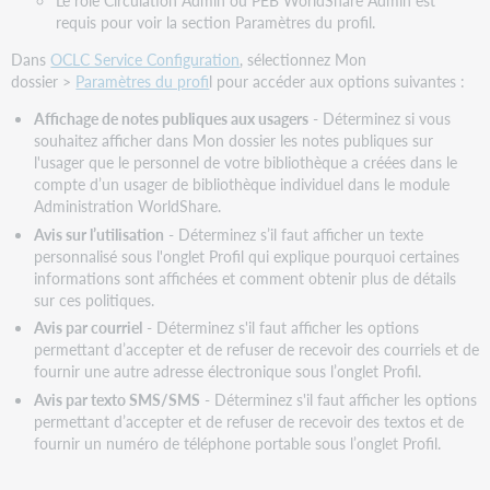
courriel
requis pour voir la section Paramètres du profil.
Autre
Dans
OCLC Service Configuration
, sélectionnez Mon
adresse
dossier >
Paramètres du profi
l pour accéder aux options suivantes :
électronique
Avis
Affichage de notes publiques aux usagers
- Déterminez si vous
par
souhaitez afficher dans Mon dossier les notes publiques sur
texto/SMS
l'usager que le personnel de votre bibliothèque a créées dans le
Numéro
compte d’un usager de bibliothèque individuel dans le module
de
Administration WorldShare.
téléphone
Avis sur l’utilisation
- Déterminez s’il faut afficher un texte
portable
personnalisé sous l'onglet Profil qui explique pourquoi certaines
Historique
informations sont affichées et comment obtenir plus de détails
des
sur ces politiques.
recherches
Avis par courriel
- Déterminez s'il faut afficher les options
Historique
permettant d’accepter et de refuser de recevoir des courriels et de
des
fournir une autre adresse électronique sous l’onglet Profil.
emprunts
Avis par texto SMS/SMS
- Déterminez s'il faut afficher les options
Coordonnées
permettant d’accepter et de refuser de recevoir des textos et de
fournir un numéro de téléphone portable sous l’onglet Profil.
Numéro
de