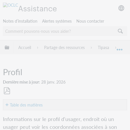
Assistance
Notes d’installation
Alertes systèmes
Nous contacter
Développer/réduire la hiérarchie globale
Accueil
Partage des ressources
Tipasa
Mon
Dév
Profil
Dernière mise à jour
28 janv. 2026
Enregistrer
en
Table des matières
tant
Personnaliser
que
Informations sur le profil d'usager, endroit où un
l'onglet
PDF
usager peut voir les coordonnées associées à son
Profil