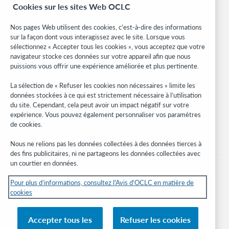
Cookies sur les sites Web OCLC
Formats bibliographiques
Community Center
Nos pages Web utilisent des cookies, c'est-à-dire des informations
Research
sur la façon dont vous interagissez avec le site. Lorsque vous
WebJunction
sélectionnez « Accepter tous les cookies », vous acceptez que votre
navigateur stocke ces données sur votre appareil afin que nous
Réseau des développeurs
puissions vous offrir une expérience améliorée et plus pertinente.
Soyez informé
La sélection de « Refuser les cookies non nécessaires » limite les
données stockées à ce qui est strictement nécessaire à l’utilisation
Recevez les dernières nouvelles sur les produits et services, des
du site. Cependant, cela peut avoir un impact négatif sur votre
études, des événements, et plus.
expérience. Vous pouvez également personnaliser vos paramètres
de cookies.
Abonnez-vous
Nous ne relions pas les données collectées à des données tierces à
des fins publicitaires, ni ne partageons les données collectées avec
un courtier en données.
Pour plus d’informations, consultez l'Avis d'OCLC en matière de
cookies
© 2026 OCLC
Marques de commerce et/ou de service nationales et internationales d’OCLC,
Accepter tous les
Refuser les cookies
Inc. et de ses affiliés.