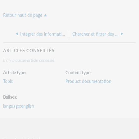
Retour haut de page
Intégrer des informations sur les factures à votre système financier externe en utilisant une API WorldShare
Chercher et filtrer des documents facturés
ARTICLES CONSEILLÉS
Il n'y a aucun article conseillé.
Article type
Content type
Topic
Product documentation
Balises
language:english