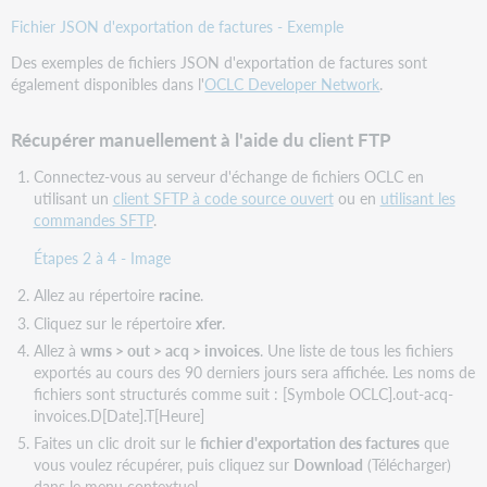
Fichier JSON d'exportation de factures - Exemple
Des exemples de fichiers JSON d'exportation de factures sont
également disponibles dans l'
OCLC Developer Network
.
Récupérer manuellement à l'aide du client FTP
Connectez-vous au serveur d'échange de fichiers OCLC en
utilisant un
client SFTP à code source ouvert
ou en
utilisant les
commandes SFTP
.
Étapes 2 à 4 - Image
Allez au répertoire
racine
.
Cliquez sur le répertoire
xfer
.
Allez à
wms > out > acq > invoices
. Une liste de tous les fichiers
exportés au cours des 90 derniers jours sera affichée. Les noms de
fichiers sont structurés comme suit : [Symbole OCLC].out-acq-
invoices.D[Date].T[Heure]
Faites un clic droit sur le
fichier d'exportation des factures
que
vous voulez récupérer, puis cliquez sur
Download
(Télécharger)
dans le menu contextuel.