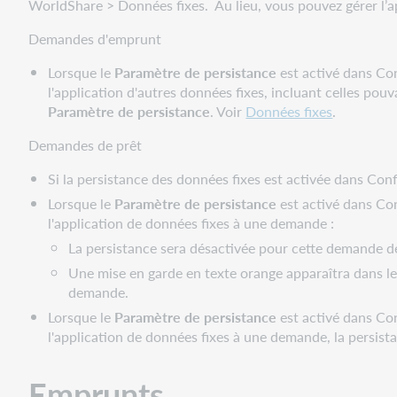
WorldShare > Données fixes. Au lieu, vous pouvez gérer l’ap
emprunts
Demandes d'emprunt
Prêts
Actions
Lorsque le
Paramètre de persistance
est activé dans Co
standardisées
l'application d'autres données fixes, incluant celles pou
pour
Paramètre de persistance
. Voir
Données fixes
.
le
Demandes de prêt
prêt
Configurer
Si la persistance des données fixes est activée dans Con
les
Lorsque le
Paramètre de persistance
est activé
dans Con
automatisations
l'application de données fixes à une demande :
principales
La persistance sera désactivée pour cette demande de
Principaux
Une mise en garde en texte orange apparaîtra dans le 
champs
demande.
d’automatisation
Lorsque le
pour
Paramètre de persistance
est activé
dans Con
l'application de données fixes à une demande, la persis
les
prêts
Automatisation
Emprunts