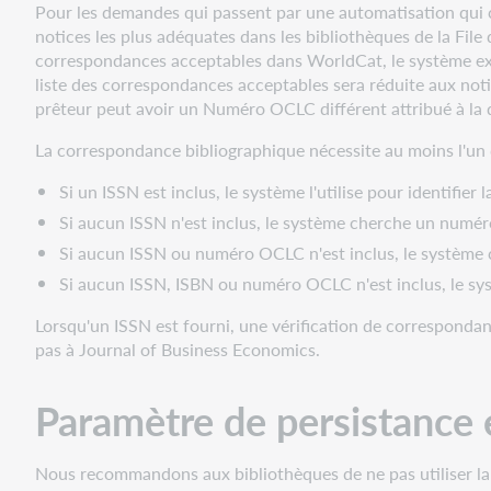
les
Pour les demandes qui passent par une automatisation qui cr
emprunts
notices les plus adéquates dans les bibliothèques de la Fil
correspondances acceptables dans WorldCat, le système e
Utiliser
liste des correspondances acceptables sera réduite aux not
les
prêteur peut avoir un Numéro OCLC différent attribué à la 
automatisations
pour
La correspondance bibliographique nécessite au moins l'u
les
emprunts
Si un ISSN est inclus, le système l'utilise pour identifier
avec
Si aucun ISSN n'est inclus, le système cherche un numéro
Tipasa
Si aucun ISSN ou numéro OCLC n'est inclus, le système che
Automatisations
Si aucun ISSN, ISBN ou numéro OCLC n'est inclus, le sy
de
base
Lorsqu'un ISSN est fourni, une vérification de correspondanc
pour
pas à Journal of Business Economics.
les
emprunts
Paramètre de persistance
Automatisations
avancées
pour
Nous recommandons aux bibliothèques de ne pas utiliser la
les