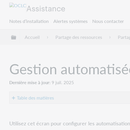
Assistance
Notes d’installation
Alertes systèmes
Nous contacter
Développer/réduire la hiérarchie globale
Accueil
Partage des ressources
Parta
Gestion automatis
Dernière mise à jour
9 juil. 2025
Table des matières
Correspondance
bibliographique
Utilisez cet écran pour configurer les automatisati
Paramètre