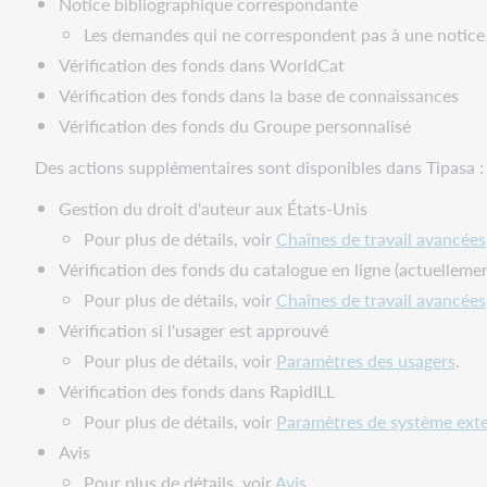
Notice bibliographique correspondante
bibliothèques
WorldShare
Les demandes qui ne correspondent pas à une notice 
Utiliser
Vérification des fonds dans WorldCat
les
Vérification des fonds dans la base de connaissances
rapports
Vérification des fonds du Groupe personnalisé
pour
évaluer
Des actions supplémentaires sont disponibles dans Tipasa :
les
automatisations
Gestion du droit d'auteur aux États-Unis
Pour plus de détails, voir
Chaînes de travail avancées
Vérification des fonds du catalogue en ligne (actuellemen
Pour plus de détails, voir
Chaînes de travail avancées
Vérification si l'usager est approuvé
Pour plus de détails, voir
Paramètres des usagers
.
Vérification des fonds dans RapidILL
Pour plus de détails, voir
Paramètres de système ext
Avis
Pour plus de détails, voir
Avis
.