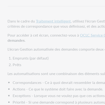
de
persistance
et
Gestion
Dans le cadre du
automatisée
Traitement intelligent
, utilisez l'écran G
critères de correspondance que vous définissez, et des act
des
demandes
Pour accéder à cet écran, connectez-vous à
OCLC Service C
Emprunts
demandes
.
Actions
L'écran Gestion automatisée des demandes comporte deux o
pour
les
Emprunts (par défaut)
emprunts
Prêts
Configurer
les
Les automatisations sont une combinaison des éléments sui
automatisations
Correspondances - Ce à quoi devrait ressembler la dem
principales
pour
Actions - Ce que le système doit faire avec la demande.
les
Exceptions - Lorsque vous ne voulez pas que ces actions
emprunts
Priorité - Si une demande correspond à plusieurs automat
Champs