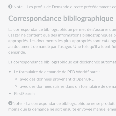
des
Note. - Les profils de Demande directe précédemment co
automatisations
Correspondance bibliographique
principales
Critères
La correspondance bibliographique permet de s'assurer que 
de
usager ne contient que des informations bibliographiques par
correspondance
appropriés. Les documents les plus appropriés sont catalo
des
au document demandé par l'usager. Une fois qu'il a identif
automatisations
demande.
pour
les
La correspondance bibliographique est déclenchée automat
emprunts
Actions
Le formulaire de demande de PEB WorldShare :
d’automatisation
avec des données provenant d'OpenURL;
pour
avec des données saisies dans un formulaire de dema
les
FirstSearch
emprunts
Exceptions
Note. -
La correspondance bibliographique ne se produit
d’automatisation
moins que la demande ne soit ensuite envoyée manuellement
pour