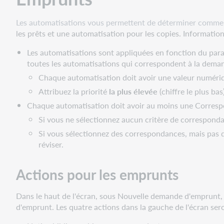
Critères
de
Les automatisations vous permettent de déterminer comment
correspondance
les prêts et une automatisation pour les copies. Information
pour
les
Les automatisations sont appliquées en fonction du pa
prêts
toutes les automatisations qui correspondent à la demande
Actions
Chaque automatisation doit avoir une valeur numéri
automatiques
Attribuez la priorité
la plus élevée
(chiffre le plus ba
pour
les
Chaque automatisation doit avoir au moins une Corresp
prêts
Si vous ne sélectionnez aucun critère de corresponda
Utiliser
Si vous sélectionnez des correspondances, mais pas 
les
réviser.
automatisations
de
Actions pour les emprunts
prêt
avec
le
Dans le haut de l'écran, sous Nouvelle demande d'emprunt,
Prêt
d'emprunt. Les quatre actions dans la gauche de l'écran sero
entre