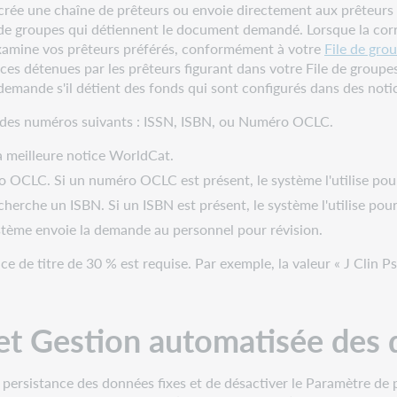
ée une chaîne de prêteurs ou envoie directement aux prêteurs à 
e de groupes qui détiennent le document demandé. Lorsque la corr
xamine vos prêteurs préférés, conformément à votre
File de gro
ices détenues par les prêteurs figurant dans votre File de group
demande s'il détient des fonds qui sont configurés dans des not
n des numéros suivants : ISSN, ISBN, ou Numéro OCLC.
 la meilleure notice WorldCat.
 OCLC. Si un numéro OCLC est présent, le système l'utilise pour i
rche un ISBN. Si un ISBN est présent, le système l'utilise pour i
stème envoie la demande au personnel pour révision.
e de titre de 30 % est requise. Par exemple, la valeur « J Clin P
 et Gestion automatisée des
 persistance des données fixes et de désactiver le Paramètre de