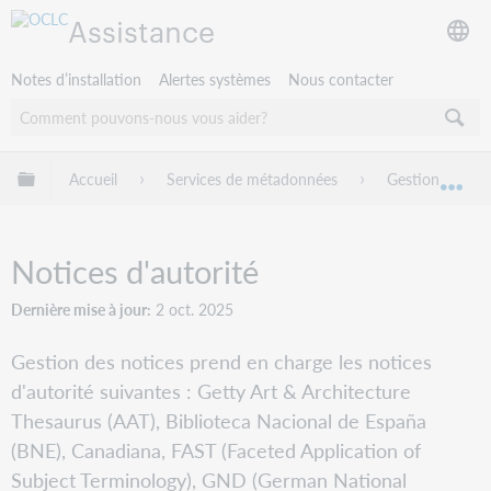
Assistance
Notes d’installation
Alertes systèmes
Nous contacter
Développer/réduire la hiérarchie globale
Accueil
Services de métadonnées
Gestion des no
Dév
Notices d'autorité
Dernière mise à jour
2 oct. 2025
Gestion des notices prend en charge les notices
d'autorité suivantes : Getty Art & Architecture
Thesaurus (AAT), Biblioteca Nacional de España
(BNE), Canadiana, FAST (Faceted Application of
Subject Terminology), GND (German National