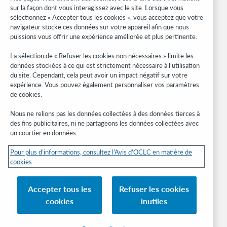
Research
sur la façon dont vous interagissez avec le site. Lorsque vous
WebJunction
sélectionnez « Accepter tous les cookies », vous acceptez que votre
navigateur stocke ces données sur votre appareil afin que nous
Réseau des développeurs
puissions vous offrir une expérience améliorée et plus pertinente.
Soyez informé
La sélection de « Refuser les cookies non nécessaires » limite les
données stockées à ce qui est strictement nécessaire à l’utilisation
Recevez les dernières nouvelles sur les produits et services, des
du site. Cependant, cela peut avoir un impact négatif sur votre
études, des événements, et plus.
expérience. Vous pouvez également personnaliser vos paramètres
de cookies.
Abonnez-vous
Nous ne relions pas les données collectées à des données tierces à
des fins publicitaires, ni ne partageons les données collectées avec
un courtier en données.
Pour plus d’informations, consultez l'Avis d'OCLC en matière de
cookies
© 2026 OCLC
Marques de commerce et/ou de service nationales et internationales d’OCLC,
Accepter tous les
Refuser les cookies
Inc. et de ses affiliés.
cookies
inutiles
Avis sur les cookies
Gérer mes cookies
Déclaration de confidentialité
Engagement d'OCLC sur l'accessibilité
Certification ISO 27001
Connexion