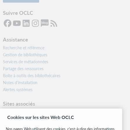
Suivre OCLC
Assistance
Recherche et référence
Gestion de bibliothèques
Services de métadonnées
Partage des ressources
Boîte à outils des bibliothécaires
Notes d’installation
Alertes systèmes
Sites associés
OCLC.org
Cookies sur les sites Web OCLC
Formats bibliographiques
Community Center
Nos pages Web utilisent des cookies, c'est-à-dire des informations