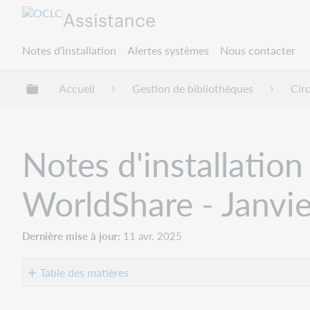
Assistance
Notes d’installation
Alertes systèmes
Nous contacter
Développer/réduire la hiérarchie globale
Accueil
Gestion de bibliothèques
Cir
Notes d'installation
WorldShare - Janvi
Dernière mise à jour
11 avr. 2025
Table des matières
Introduction