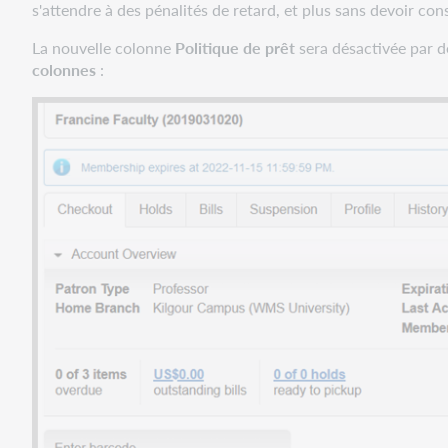
s'attendre à des pénalités de retard, et plus sans devoir con
durée
de
La nouvelle colonne
Politique de prêt
sera désactivée par dé
conservation
colonnes
:
des
historiques
L'API
WMS
Circulation
pour
les
avis
imprimables
a
été
retirée
Problèmes
corrigés
Un
document