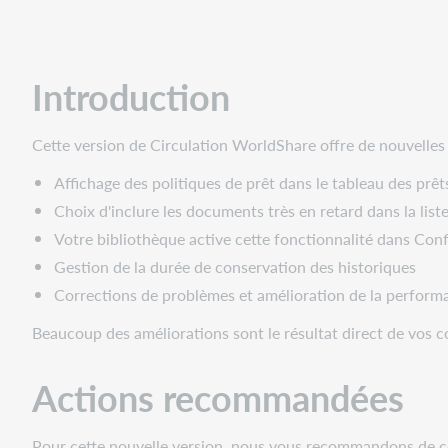
Actions
recommandées
Actions
Introduction
administratives
Nouvelles
fonctionnalités
Cette version de Circulation WorldShare offre de nouvelles 
et
Affichage des politiques de prêt dans le tableau des prêt
améliorations
Choix d'inclure les documents très en retard dans la list
Affichage
des
Votre bibliothèque active cette fonctionnalité dans Con
politiques
Gestion de la durée de conservation des historiques
de
Corrections de problèmes et amélioration de la perform
prêt
dans
Beaucoup des améliorations sont le résultat direct de vos 
le
tableau
Actions recommandées
des
prêts
dans
Pour cette nouvelle version, nous vous recommandons de consu