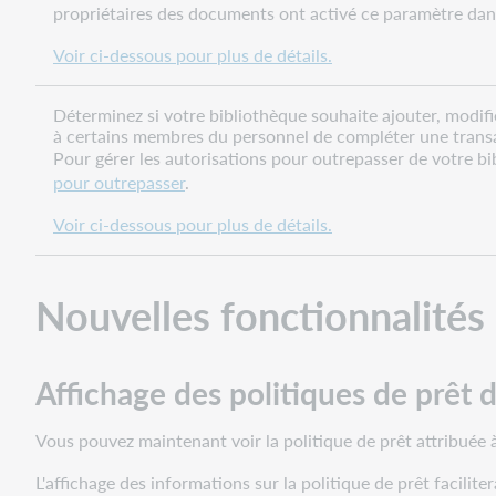
propriétaires des documents ont activé ce paramètre dans
Nombre
d'emprunts
Voir ci-dessous pour plus de détails.
et
de
documents
Déterminez si votre bibliothèque souhaite ajouter, modifi
à certains membres du personnel de compléter une trans
en
Pour gérer les autorisations pour outrepasser de votre b
retard
pour outrepasser
.
Votre
bibliothèque
Voir ci-dessous pour plus de détails.
active
cette
fonctionnalité
Nouvelles fonctionnalités
dans
Configuration
des
Affichage des politiques de prêt d
services
OCLC.
Vous pouvez maintenant voir la politique de prêt attribuée
Gestion
de
L'affichage des informations sur la politique de prêt facilit
la