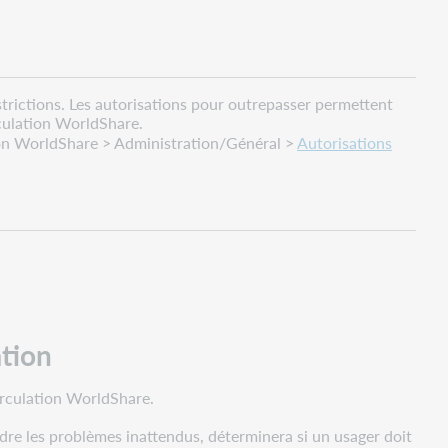
strictions. Les autorisations pour outrepasser permettent
culation WorldShare.
ation WorldShare > Administration/Général >
Autorisations
ation
rculation WorldShare.
soudre les problèmes inattendus, déterminera si un usager doit