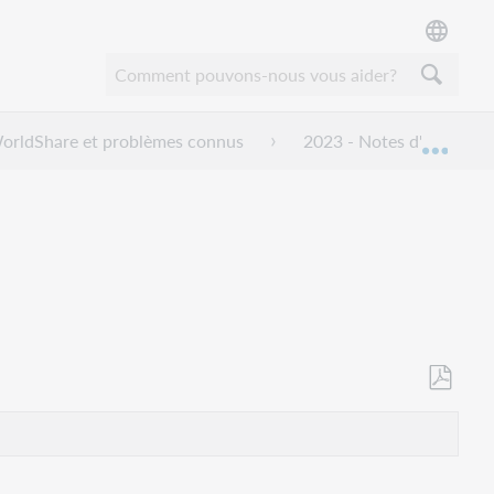
 WorldShare et problèmes connus
2023 - Notes d'installat
Dével
Enregistr
en
tant
que