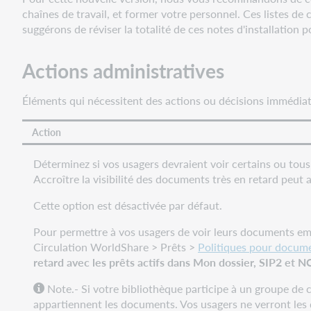
Circulation
chaînes de travail, et former votre personnel. Ces listes d
Choix
suggérons de réviser la totalité de ces notes d'installation
d'inclure
les
Actions administratives
documents
très
Éléments qui nécessitent des actions ou décisions immédiat
en
retard
dans
Action
la
liste
Déterminez si vos usagers devraient voir certains ou tous 
d'emprunts
Accroître la visibilité des documents très en retard peut
actifs
Cette option est désactivée par défaut.
des
usagers
Pour permettre à vos usagers de voir leurs documents emp
dans
Circulation WorldShare > Prêts >
Politiques pour docume
Mon
retard avec les prêts actifs dans Mon dossier, SIP2 et 
dossier,
SIP2,
Note.- Si votre bibliothèque participe à un groupe de c
etc.
appartiennent les documents. Vos usagers ne verront les 