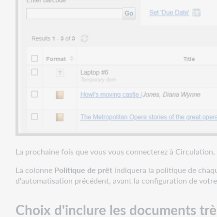
prêté
ne
remplissait
pas
une
réservation
lorsqu'il
était
retourné
si
sa
Politique
de
type
La prochaine fois que vous vous connecterez à Circulation,
de
collection
La colonne
Politique de prêt
indiquera la politique de chaqu
limitait
d'automatisation précédent, avant la configuration de votre
les
réservations
par
Choix d'inclure les documents trè
état