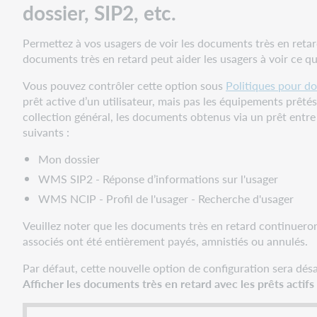
dossier, SIP2, etc.
de
document
Permettez à vos usagers de voir les documents très en retard 
La
documents très en retard peut aider les usagers à voir ce q
pagination
de
Vous pouvez contrôler cette option sous
Politiques pour do
l'API
prêt active d’un utilisateur, mais pas les équipements prêté
WMS
collection général, les documents obtenus via un prêt entre 
Circulation
suivants :
pour
la
Mon dossier
liste
WMS SIP2 - Réponse d’informations sur l'usager
des
WMS NCIP - Profil de l'usager - Recherche d'usager
Réservations
à
Veuillez noter que les documents très en retard continueront
récupérer
associés ont été entièrement payés, amnistiés ou annulés.
ne
fonctionnait
Par défaut, cette nouvelle option de configuration sera dés
pas
Afficher les documents très en retard avec les prêts actif
Problèmes