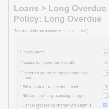
connus
Liens
importants
Aide
et
documentation