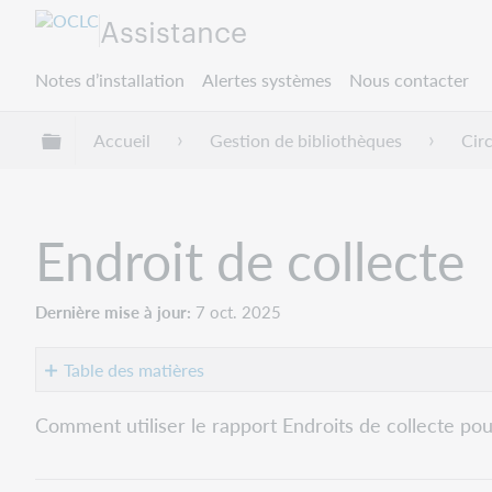
Assistance
Notes d’installation
Alertes systèmes
Nous contacter
Développer/réduire la hiérarchie globale
Accueil
Gestion de bibliothèques
Cir
Endroit de collecte
Dernière mise à jour
7 oct. 2025
Table des matières
Accéder
Comment utiliser le rapport Endroits de collecte pou
aux
rapports