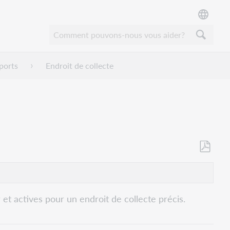
ports
Endroit de collecte
Enregistr
en
tant
que
et actives pour un endroit de collecte précis.
PDF