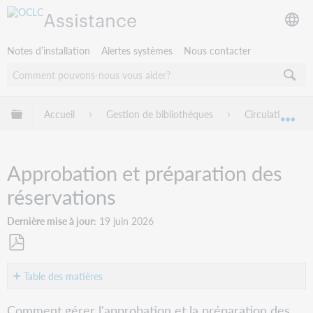
Assistance
Notes d’installation
Alertes systèmes
Nous contacter
Développer/réduire la hiérarchie globale
Accueil
Gestion de bibliothèques
Circulation Wor
Dév
Approbation et préparation des
réservations
Dernière mise à jour
19 juin 2026
Enregistrer
en
Table des matières
tant
Configurer
que
Comment gérer l'approbation et la préparation des