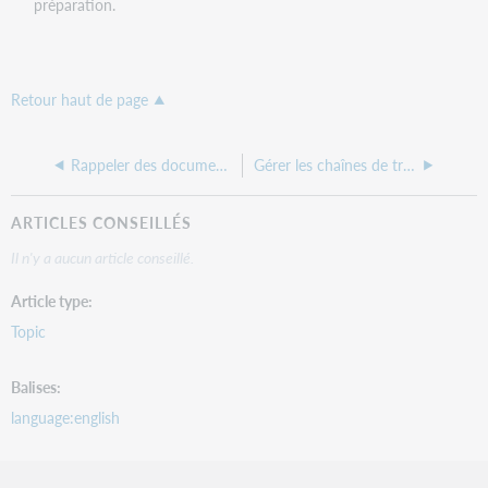
préparation.
Retour haut de page
Rappeler des documents
Gérer les chaînes de travail de PEB manuel
ARTICLES CONSEILLÉS
Il n'y a aucun article conseillé.
Article type
Topic
Balises
language:english