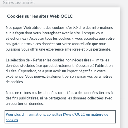
Sites associés
OCLC.org
Cookies sur les sites Web OCLC
Formats bibliographiques
Community Center
Nos pages Web utilisent des cookies, c'est-à-dire des informations
Research
sur la façon dont vous interagissez avec le site. Lorsque vous
WebJunction
sélectionnez « Accepter tous les cookies », vous acceptez que votre
navigateur stocke ces données sur votre appareil afin que nous
Réseau des développeurs
puissions vous offrir une expérience améliorée et plus pertinente.
Soyez informé
La sélection de « Refuser les cookies non nécessaires » limite les
données stockées à ce qui est strictement nécessaire à l’utilisation
Recevez les dernières nouvelles sur les produits et services, des
du site. Cependant, cela peut avoir un impact négatif sur votre
études, des événements, et plus.
expérience. Vous pouvez également personnaliser vos paramètres
de cookies.
Abonnez-vous
Nous ne relions pas les données collectées à des données tierces à
des fins publicitaires, ni ne partageons les données collectées avec
un courtier en données.
Pour plus d’informations, consultez l'Avis d'OCLC en matière de
cookies
© 2026 OCLC