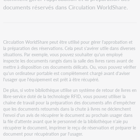
l'approbation
PDF
documents réservés dans Circulation WorldShare.
et
la
préparation
Afficher
et
modifier
Circulation WorldShare peut être utilisé pour gérer l'approbation et
l'approbation
la préparation des réservations. Cela peut s'avérer utile dans diverses
ou
situations. Par exemple, vous pouvez souhaiter qu'un employé
la
inspecte les documents rangés dans la salle des livres rares avant de
préparation
mettre à disposition ces documents délicats. Ou, vous pouvez vérifier
des
qu'un ordinateur portable est complètement chargé avant d'aviser
demandes
l'usager que l'équipement est prêt à être récupéré.
de
De plus, si votre bibliothèque utilise un système de retour de livres en
réservation
libre-service doté de la technologie RFID, vous pouvez utiliser la
existantes
chaîne de travail pour la préparation des documents afin d'empêcher
Approuver
que les documents retournés dans la chute à livres ne déclenchent
ou
l'envoi d'un avis de récupérer le document au prochain usager dans
préparer
la file d'attente avant que le personnel de la bibliothèque n'aie pu
une
récupérer le document, imprimer le reçu de réservation et préparer le
demande
document pour récupération par l'usager.
de