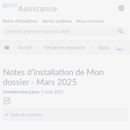
Assistance
Notes d’installation
Alertes systèmes
Nous contacter
Développer/réduire la hiérarchie globale
Accueil
Partage des ressources
Tipasa
Note
Dév
Notes d'installation de Mon
dossier - Mars 2025
Dernière mise à jour
5 août 2025
Enregistrer
en
Table des matières
tant
Introduction
que