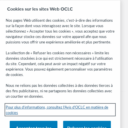
OCLC.org
Cookies sur les sites Web OCLC
Formats bibliographiques
Community Center
Nos pages Web utilisent des cookies, c'est-à-dire des informations
Research
sur la façon dont vous interagissez avec le site. Lorsque vous
WebJunction
sélectionnez « Accepter tous les cookies », vous acceptez que votre
navigateur stocke ces données sur votre appareil afin que nous
Réseau des développeurs
puissions vous offrir une expérience améliorée et plus pertinente.
Soyez informé
La sélection de « Refuser les cookies non nécessaires » limite les
données stockées à ce qui est strictement nécessaire à l’utilisation
Recevez les dernières nouvelles sur les produits et services, des
du site. Cependant, cela peut avoir un impact négatif sur votre
études, des événements, et plus.
expérience. Vous pouvez également personnaliser vos paramètres
de cookies.
Abonnez-vous
Nous ne relions pas les données collectées à des données tierces à
des fins publicitaires, ni ne partageons les données collectées avec
un courtier en données.
Pour plus d’informations, consultez l'Avis d'OCLC en matière de
cookies
© 2026 OCLC
Marques de commerce et/ou de service nationales et internationales d’OCLC,
Accepter tous les
Refuser les cookies