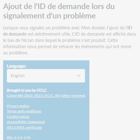
bouton
Ajout de l'ID de demande lors du
Demander
signalement d'un problème
de
nouveau
uniquement
Lorsque vous signalez un problème avec Mon dossier, l'ajout de l'
ID
pour
de demande
est extrêmement utile. L'ID de demande est affiché dans
les
le bas de l'écran dans lequel le problème s'est produit. Cette
documents
information nous permet de retracer les événements qui ont mené
qui
au problème.
ne
sont
plus
accessibles
à
l'usager
Problèmes
corrigés
et
problèmes
connus
Liens
importants