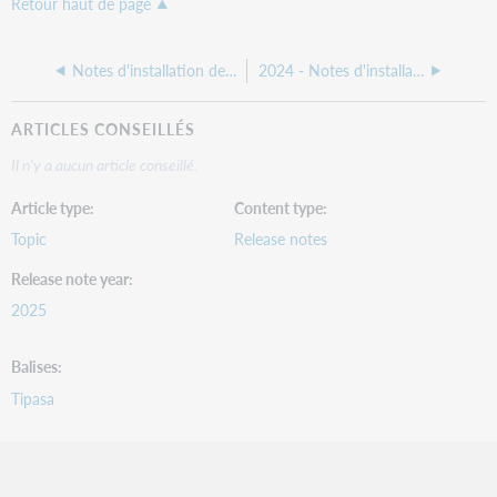
Retour haut de page
Notes d'installation de Mon dossier - Mai 2025
2024 - Notes d'installation de Mon dossier
ARTICLES CONSEILLÉS
Il n'y a aucun article conseillé.
Article type
Content type
Topic
Release notes
Release note year
2025
Balises
Tipasa