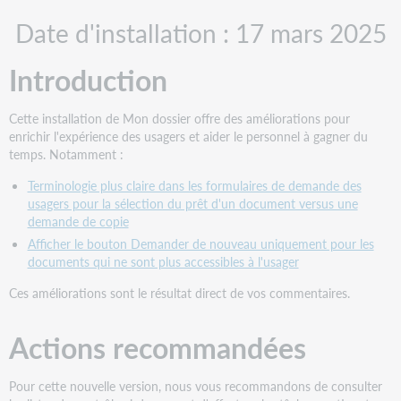
PDF
Actions
Date d'installation : 17 mars 2025
recommandées
Actions
Introduction
de
suivi
Ajout
Cette installation de Mon dossier offre des améliorations pour
de
enrichir l'expérience des usagers et aider le personnel à gagner du
l'ID
temps. Notamment :
de
demande
Terminologie plus claire dans les formulaires de demande des
lors
usagers pour la sélection du prêt d'un document versus une
du
demande de copie
signalement
Afficher le bouton Demander de nouveau uniquement pour les
d'un
documents qui ne sont plus accessibles à l'usager
problème
Ces améliorations sont le résultat direct de vos commentaires.
Nouvelles
fonctionnalités
et
Actions recommandées
améliorations
Terminologie
Pour cette nouvelle version, nous vous recommandons de consulter
plus