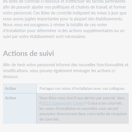
les listes de contrôle ci-dessous et d'effectuer les tâches pertinentes
claire
afin de pouvoir ajuster vos politiques et chaînes de travail, et former
dans
votre personnel. Ces listes de contrôle indiquent les mises à jour que
les
nous avons jugées importantes pour la plupart des établissements.
formulaires
Nous vous encourageons à réviser la totalité de ces notes
de
d'installation pour déterminer si des actions supplémentaires ou un
demande
suivi par votre établissement sont nécessaires.
des
usagers
pour
Actions de suivi
la
sélection
Afin de tenir votre personnel informé des nouvelles fonctionnalités et
du
modifications, vous pouvez également envisager les actions ci-
prêt
dessous.
d'un
document
Partagez ces notes d'installation avec vos collègues.
versus
une
Vous êtes-vous inscrit aux alertes par courriel dans
demande
l'
OCLC Community Center
? Grâce à ces courriels,
les notes d'installation et nouvelles vous seront
de
envoyées directement dans votre boîte de réception
copie
de courriels.
Afficher
le