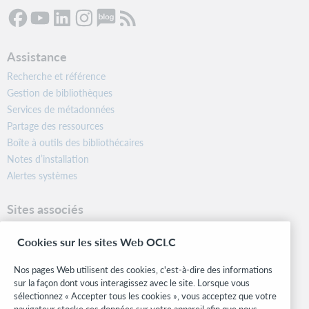
Assistance
Recherche et référence
Gestion de bibliothèques
Services de métadonnées
Partage des ressources
Boîte à outils des bibliothécaires
Notes d’installation
Alertes systèmes
Sites associés
OCLC.org
Cookies sur les sites Web OCLC
Formats bibliographiques
Community Center
Nos pages Web utilisent des cookies, c'est-à-dire des informations
Research
sur la façon dont vous interagissez avec le site. Lorsque vous
WebJunction
sélectionnez « Accepter tous les cookies », vous acceptez que votre
navigateur stocke ces données sur votre appareil afin que nous