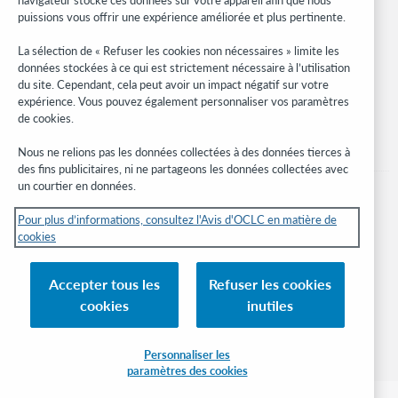
Réseau des développeurs
puissions vous offrir une expérience améliorée et plus pertinente.
Soyez informé
La sélection de « Refuser les cookies non nécessaires » limite les
données stockées à ce qui est strictement nécessaire à l’utilisation
Recevez les dernières nouvelles sur les produits et services, des
du site. Cependant, cela peut avoir un impact négatif sur votre
études, des événements, et plus.
expérience. Vous pouvez également personnaliser vos paramètres
de cookies.
Abonnez-vous
Nous ne relions pas les données collectées à des données tierces à
des fins publicitaires, ni ne partageons les données collectées avec
un courtier en données.
Pour plus d’informations, consultez l'Avis d'OCLC en matière de
cookies
© 2026 OCLC
Marques de commerce et/ou de service nationales et internationales d’OCLC,
Accepter tous les
Refuser les cookies
Inc. et de ses affiliés.
cookies
inutiles
Avis sur les cookies
Gérer mes cookies
Déclaration de confidentialité
Engagement d'OCLC sur l'accessibilité
Certification ISO 27001
Connexion
Personnaliser les
paramètres des cookies