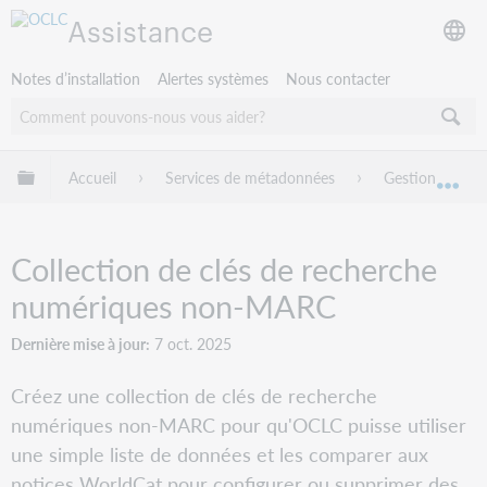
Assistance
Notes d’installation
Alertes systèmes
Nous contacter
Développer/réduire la hiérarchie globale
Accueil
Services de métadonnées
Gestion des co
Dév
Collection de clés de recherche
numériques non-MARC
Dernière mise à jour
7 oct. 2025
Créez une collection de clés de recherche
numériques non-MARC pour qu'OCLC puisse utiliser
une simple liste de données et les comparer aux
notices WorldCat pour configurer ou supprimer des