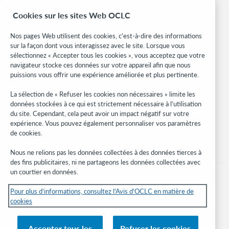
OCLC.org
Cookies sur les sites Web OCLC
Formats bibliographiques
Community Center
Nos pages Web utilisent des cookies, c'est-à-dire des informations
Research
sur la façon dont vous interagissez avec le site. Lorsque vous
WebJunction
sélectionnez « Accepter tous les cookies », vous acceptez que votre
navigateur stocke ces données sur votre appareil afin que nous
Réseau des développeurs
puissions vous offrir une expérience améliorée et plus pertinente.
Soyez informé
La sélection de « Refuser les cookies non nécessaires » limite les
données stockées à ce qui est strictement nécessaire à l’utilisation
Recevez les dernières nouvelles sur les produits et services, des
du site. Cependant, cela peut avoir un impact négatif sur votre
études, des événements, et plus.
expérience. Vous pouvez également personnaliser vos paramètres
de cookies.
Abonnez-vous
Nous ne relions pas les données collectées à des données tierces à
des fins publicitaires, ni ne partageons les données collectées avec
un courtier en données.
Pour plus d’informations, consultez l'Avis d'OCLC en matière de
cookies
© 2026 OCLC
Marques de commerce et/ou de service nationales et internationales d’OCLC,
Accepter tous les
Refuser les cookies