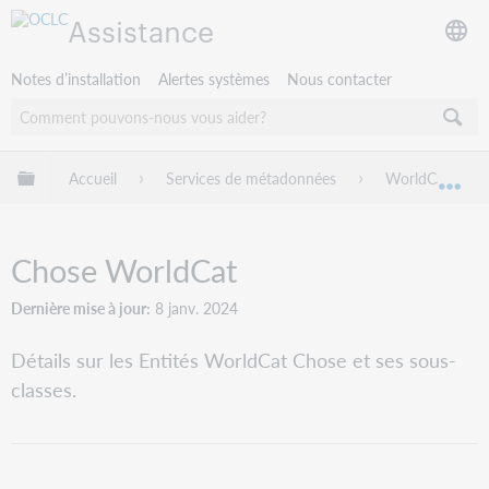
Assistance
Notes d’installation
Alertes systèmes
Nous contacter
Développer/réduire la hiérarchie globale
Accueil
Services de métadonnées
WorldCat Entit
Dév
Chose WorldCat
Dernière mise à jour
8 janv. 2024
Détails sur les Entités WorldCat Chose et ses sous-
classes.