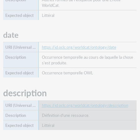
apparenté
WorldCat.
œuvre
Littéral
apparentée
même
date
que
date
de
https://id.oclc.org/worldcat/ontology/date
début
Occurrence temporelle au cours de laquelle la chose
succédée
s'est produite.
par
Occurrence temporelle OWL
type
description
https://id.oclc.org/worldcat/ontology/description
Définition d'une ressource.
Littéral