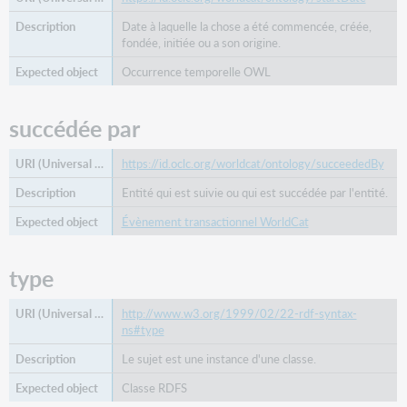
Date à laquelle la chose a été commencée, créée,
fondée, initiée ou a son origine.
Occurrence temporelle OWL
succédée par
https://id.oclc.org/worldcat/ontology/succeededBy
Entité qui est suivie ou qui est succédée par l'entité.
Évènement transactionnel WorldCat
type
http://www.w3.org/1999/02/22-rdf-syntax-
ns#type
Le sujet est une instance d'une classe.
Classe RDFS