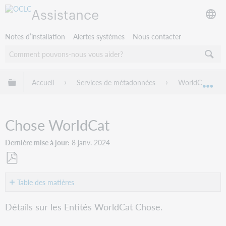
Assistance
Notes d’installation
Alertes systèmes
Nous contacter
Développer/réduire la hiérarchie globale
Accueil
Services de métadonnées
WorldCat Entit
Dév
Chose WorldCat
Dernière mise à jour
8 janv. 2024
Enregistrer
en
Table des matières
tant
Classe
que
Détails sur les Entités WorldCat Chose.
PDF
Chose