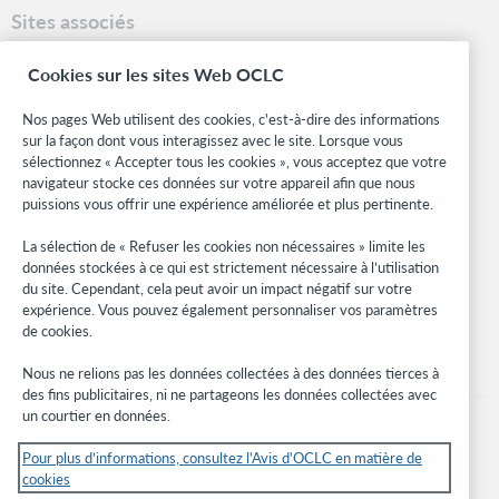
Sites associés
OCLC.org
Cookies sur les sites Web OCLC
Formats bibliographiques
Community Center
Nos pages Web utilisent des cookies, c'est-à-dire des informations
Research
sur la façon dont vous interagissez avec le site. Lorsque vous
WebJunction
sélectionnez « Accepter tous les cookies », vous acceptez que votre
navigateur stocke ces données sur votre appareil afin que nous
Réseau des développeurs
puissions vous offrir une expérience améliorée et plus pertinente.
Soyez informé
La sélection de « Refuser les cookies non nécessaires » limite les
données stockées à ce qui est strictement nécessaire à l’utilisation
Recevez les dernières nouvelles sur les produits et services, des
du site. Cependant, cela peut avoir un impact négatif sur votre
études, des événements, et plus.
expérience. Vous pouvez également personnaliser vos paramètres
de cookies.
Abonnez-vous
Nous ne relions pas les données collectées à des données tierces à
des fins publicitaires, ni ne partageons les données collectées avec
un courtier en données.
Pour plus d’informations, consultez l'Avis d'OCLC en matière de
cookies
© 2026 OCLC