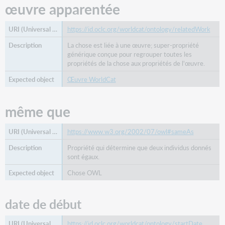
œuvre apparentée
https://id.oclc.org/worldcat/ontology/relatedWork
La chose est liée à une œuvre; super-propriété
générique conçue pour regrouper toutes les
propriétés de la chose aux propriétés de l'œuvre.
Œuvre WorldCat
même que
https://www.w3.org/2002/07/owl#sameAs
Propriété qui détermine que deux individus donnés
sont égaux.
Chose OWL
date de début
https://id.oclc.org/worldcat/ontology/startDate