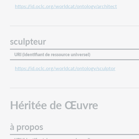
langue
https://id.oclc.org/worldcat/ontology/architect
producteur
sous-
titre
titre
sculpteur
traducteur
Héritée
URI (identifiant de ressource universel)
de
Chose
https://id.oclc.org/worldcat/ontology/sculptor
étiquette
alternative
date
description
Héritée de Œuvre
date
de
fin
à propos
précédée
par