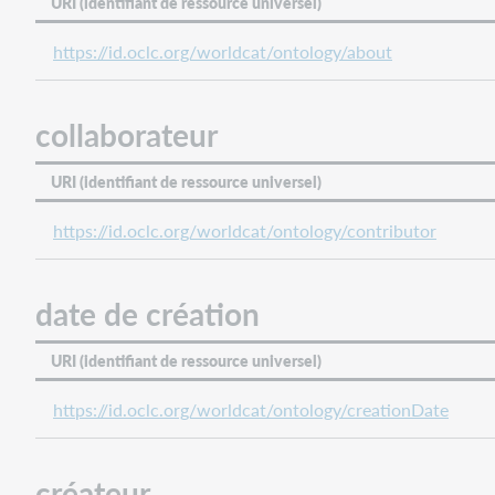
URI (identifiant de ressource universel)
étiquette
préférée
https://id.oclc.org/worldcat/ontology/about
œuvre
apparentée
collaborateur
même
que
URI (identifiant de ressource universel)
date
de
https://id.oclc.org/worldcat/ontology/contributor
début
succédée
par
date de création
type
URI (identifiant de ressource universel)
https://id.oclc.org/worldcat/ontology/creationDate
créateur