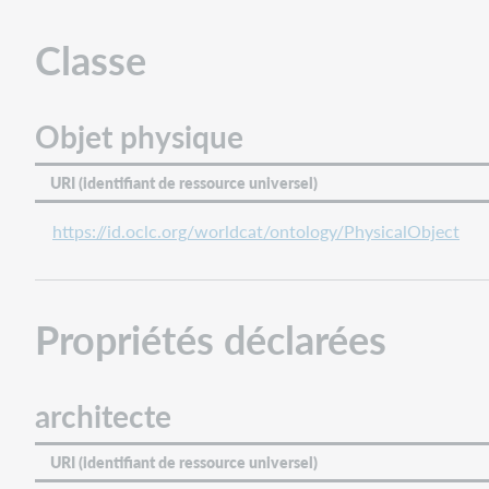
Propriétés
déclarées
Classe
architecte
sculpteur
Objet physique
Héritée
de
Œuvre
URI (identifiant de ressource universel)
à
https://id.oclc.org/worldcat/ontology/PhysicalObject
propos
collaborateur
date
de
Propriétés déclarées
création
créateur
concepteur
architecte
directeur
éditeur
URI (identifiant de ressource universel)