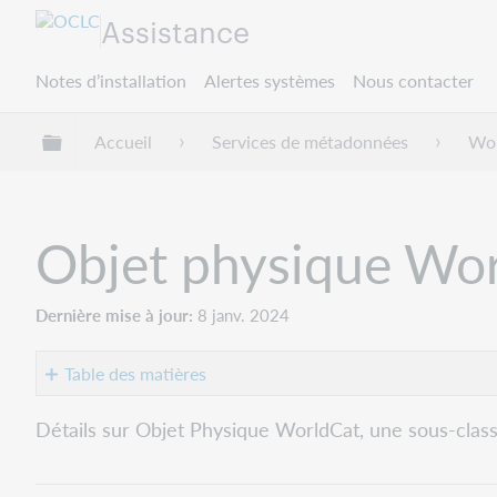
Assistance
Notes d’installation
Alertes systèmes
Nous contacter
Développer/réduire la hiérarchie globale
Accueil
Services de métadonnées
Wor
Objet physique Wo
Dernière mise à jour
8 janv. 2024
Table des matières
Classe
Détails sur Objet Physique WorldCat, une sous-cla
Objet
physique