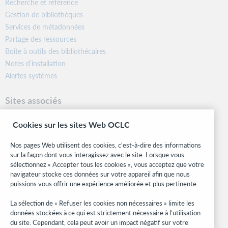
Recherche et référence
Gestion de bibliothèques
Services de métadonnées
Partage des ressources
Boîte à outils des bibliothécaires
Notes d’installation
Alertes systèmes
Sites associés
OCLC.org
Cookies sur les sites Web OCLC
Formats bibliographiques
Community Center
Nos pages Web utilisent des cookies, c'est-à-dire des informations
Research
sur la façon dont vous interagissez avec le site. Lorsque vous
WebJunction
sélectionnez « Accepter tous les cookies », vous acceptez que votre
navigateur stocke ces données sur votre appareil afin que nous
Réseau des développeurs
puissions vous offrir une expérience améliorée et plus pertinente.
Soyez informé
La sélection de « Refuser les cookies non nécessaires » limite les
données stockées à ce qui est strictement nécessaire à l’utilisation
Recevez les dernières nouvelles sur les produits et services, des
du site. Cependant, cela peut avoir un impact négatif sur votre