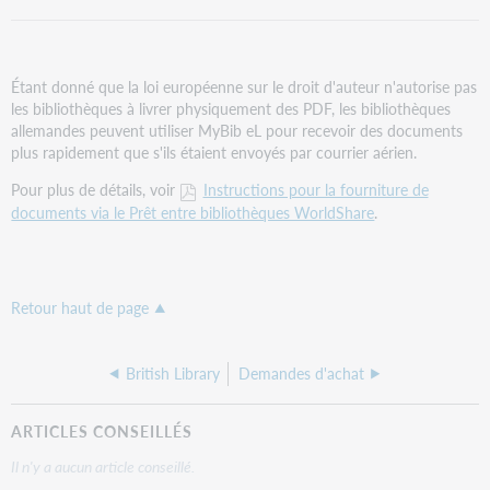
PDF
Étant donné que la loi européenne sur le droit d'auteur n'autorise pas
les bibliothèques à livrer physiquement des PDF, les bibliothèques
allemandes peuvent utiliser MyBib eL pour recevoir des documents
plus rapidement que s'ils étaient envoyés par courrier aérien.
Pour plus de détails, voir
Instructions pour la fourniture de
documents via le Prêt entre bibliothèques WorldShare
.
Retour haut de page
British Library
Demandes d'achat
ARTICLES CONSEILLÉS
Il n'y a aucun article conseillé.