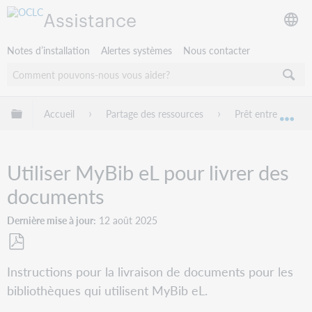
Assistance
Notes d’installation
Alertes systèmes
Nous contacter
Développer/réduire la hiérarchie globale
Accueil
Partage des ressources
Prêt entre biblio
Dév
Utiliser MyBib eL pour livrer des
documents
Dernière mise à jour
12 août 2025
Enregistrer
Instructions pour la livraison de documents pour les
en
bibliothèques qui utilisent MyBib eL.
tant
que