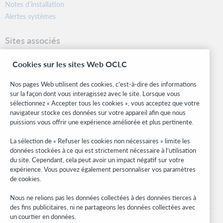
Notes d’installation
Alertes systèmes
Sites associés
OCLC.org
Cookies sur les sites Web OCLC
Formats bibliographiques
Community Center
Nos pages Web utilisent des cookies, c'est-à-dire des informations
Research
sur la façon dont vous interagissez avec le site. Lorsque vous
WebJunction
sélectionnez « Accepter tous les cookies », vous acceptez que votre
navigateur stocke ces données sur votre appareil afin que nous
Réseau des développeurs
puissions vous offrir une expérience améliorée et plus pertinente.
Soyez informé
La sélection de « Refuser les cookies non nécessaires » limite les
données stockées à ce qui est strictement nécessaire à l’utilisation
Recevez les dernières nouvelles sur les produits et services, des
du site. Cependant, cela peut avoir un impact négatif sur votre
études, des événements, et plus.
expérience. Vous pouvez également personnaliser vos paramètres
de cookies.
Abonnez-vous
Nous ne relions pas les données collectées à des données tierces à
des fins publicitaires, ni ne partageons les données collectées avec
un courtier en données.