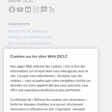
Suivre OCLC
Assistance
Recherche et référence
Gestion de bibliothèques
Services de métadonnées
Partage des ressources
Boîte à outils des bibliothécaires
Cookies sur les sites Web OCLC
Notes d’installation
Nos pages Web utilisent des cookies, c'est-à-dire des
Alertes systèmes
informations sur la façon dont vous interagissez avec le
site. Lorsque vous sélectionnez « Accepter tous les
Sites associés
cookies », vous acceptez que votre navigateur stocke ces
données sur votre appareil afin que nous puissions vous
OCLC.org
offrir une expérience améliorée et plus pertinente.
Formats bibliographiques
Community Center
La sélection de « Refuser les cookies non nécessaires »
Research
limite les données stockées à ce qui est strictement
nécessaire à l’utilisation du site. Cependant, cela peut
WebJunction