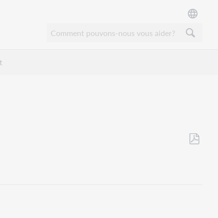
t
Enregistr
en
tant
que
PDF