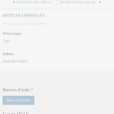
Entretenir vos collections de la base de connaissances
Désélectionner une collection ou un titre
ARTICLES CONSEILLÉS
Il n'y a aucun article conseillé.
Article type
Topic
Balises
language:english
Besoin d'aide ?
Nous contacter
Suivre OCLC