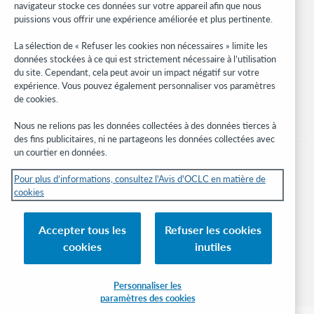
navigateur stocke ces données sur votre appareil afin que nous
Réseau des développeurs
puissions vous offrir une expérience améliorée et plus pertinente.
Soyez informé
La sélection de « Refuser les cookies non nécessaires » limite les
données stockées à ce qui est strictement nécessaire à l’utilisation
Recevez les dernières nouvelles sur les produits et services, des
du site. Cependant, cela peut avoir un impact négatif sur votre
études, des événements, et plus.
expérience. Vous pouvez également personnaliser vos paramètres
de cookies.
Abonnez-vous
Nous ne relions pas les données collectées à des données tierces à
des fins publicitaires, ni ne partageons les données collectées avec
un courtier en données.
Pour plus d’informations, consultez l'Avis d'OCLC en matière de
cookies
© 2026 OCLC
Marques de commerce et/ou de service nationales et internationales d’OCLC,
Accepter tous les
Refuser les cookies
Inc. et de ses affiliés.
cookies
inutiles
Avis sur les cookies
Gérer mes cookies
Déclaration de confidentialité
Engagement d'OCLC sur l'accessibilité
Certification ISO 27001
Connexion
Personnaliser les
paramètres des cookies