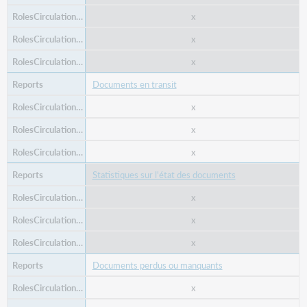
x
x
x
Documents en transit
x
x
x
Statistiques sur l'état des documents
x
x
x
Documents perdus ou manquants
x