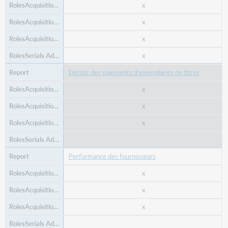
x
x
x
x
Détails des paiements d'exemplaires de titres
x
x
x
Performance des fournisseurs
x
x
x