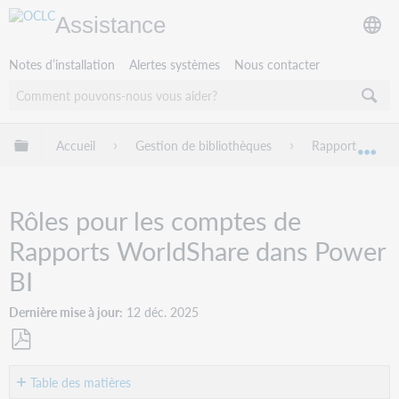
Assistance
Notes d’installation
Alertes systèmes
Nous contacter
Développer/réduire la hiérarchie globale
Accueil
Gestion de bibliothèques
Rapports World
Dév
Rôles pour les comptes de
Rapports WorldShare dans Power
BI
Dernière mise à jour
12 déc. 2025
Enregistrer
en
Table des matières