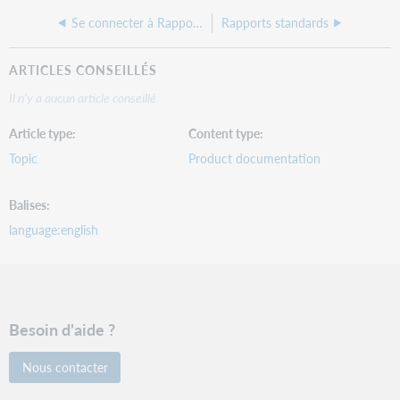
Se connecter à Rapports WorldShare dans Power BI
Rapports standards
ARTICLES CONSEILLÉS
Il n'y a aucun article conseillé.
Article type
Content type
Topic
Product documentation
Balises
language:english
Besoin d'aide ?
Nous contacter