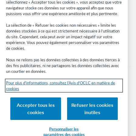
WebJunction
sélectionnez « Accepter tous les cookies », vous acceptez que votre
navigateur stocke ces données sur votre appareil afin que nous
Réseau des développeurs
puissions vous offrir une expérience améliorée et plus pertinente.
Soyez informé
La sélection de « Refuser les cookies non nécessaires » limite les
données stockées à ce qui est strictement nécessaire à l’utilisation
Recevez les dernières nouvelles sur les produits et services, des
du site. Cependant, cela peut avoir un impact négatif sur votre
études, des événements, et plus.
expérience. Vous pouvez également personnaliser vos paramètres
de cookies.
Abonnez-vous
Nous ne relions pas les données collectées à des données tierces à
des fins publicitaires, ni ne partageons les données collectées avec
un courtier en données.
Pour plus d’informations, consultez l'Avis d'OCLC en matière de
cookies
© 2026 OCLC
Marques de commerce et/ou de service nationales et internationales d’OCLC,
Accepter tous les
Refuser les cookies
Inc. et de ses affiliés.
cookies
inutiles
Avis sur les cookies
Gérer mes cookies
Déclaration de confidentialité
Engagement d'OCLC sur l'accessibilité
Certification ISO 27001
Connexion
Personnaliser les
paramètres des cookies