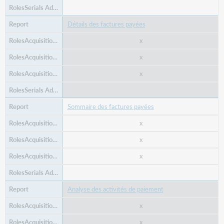
Détails des factures payées
x
x
x
Sommaire des factures payées
x
x
x
Analyse des activités de paiement
x
x