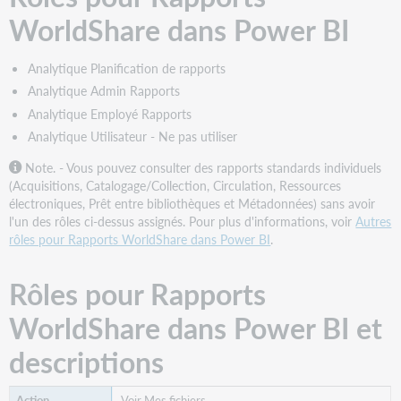
Rapports
WorldShare dans Power BI
WorldShare
dans
Power
Analytique Planification de rapports
BI
Analytique Admin Rapports
Rapports
Analytique Employé Rapports
d'Acquisitions
Analytique Utilisateur - Ne pas utiliser
Rapports
de
Note. - Vous pouvez consulter des rapports standards individuels
Catalogage/Collection
(Acquisitions, Catalogage/Collection, Circulation, Ressources
électroniques, Prêt entre bibliothèques et Métadonnées) sans avoir
Rapports
l'un des rôles ci-dessus assignés. Pour plus d'informations, voir
Autres
de
rôles pour Rapports WorldShare dans Power BI
.
Circulation
Rapports
sur
Rôles pour Rapports
le
Prêt
WorldShare dans Power BI et
entre
descriptions
bibliothèques
Voir Mes fichiers.