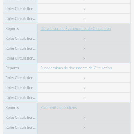
x
x
Détails sur les Événements de Circulation
x
x
x
Suppressions de documents de Circulation
x
x
x
Paiements quotidiens
x
x