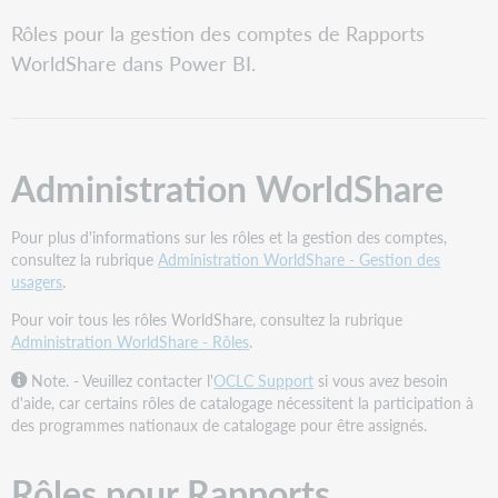
tant
Administration
que
Rôles pour la gestion des comptes de Rapports
WorldShare
PDF
WorldShare dans Power BI.
Rôles
pour
Rapports
WorldShare
dans
Administration WorldShare
Power
BI
Rôles
Pour plus d'informations sur les rôles et la gestion des comptes,
pour
consultez la rubrique
Administration WorldShare - Gestion des
Rapports
usagers
.
WorldShare
Pour voir tous les rôles WorldShare, consultez la rubrique
dans
Administration WorldShare - Rôles
.
Power
BI
Note. - Veuillez contacter l'
OCLC Support
si vous avez besoin
et
d'aide, car certains rôles de catalogage nécessitent la participation à
descriptions
des programmes nationaux de catalogage pour être assignés.
Autres
rôles
Rôles pour Rapports
pour