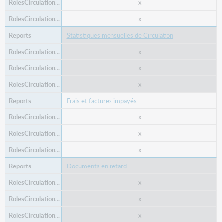
x
x
Statistiques mensuelles de Circulation
x
x
x
Frais et factures impayés
x
x
x
Documents en retard
x
x
x