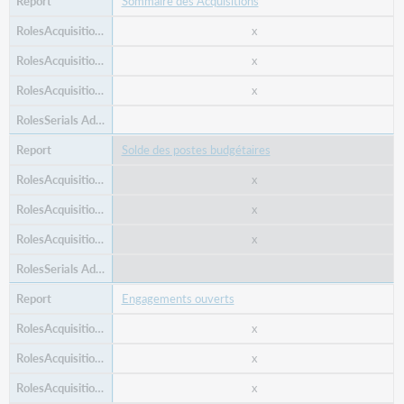
Sommaire des Acquisitions
x
x
x
Solde des postes budgétaires
x
x
x
Engagements ouverts
x
x
x