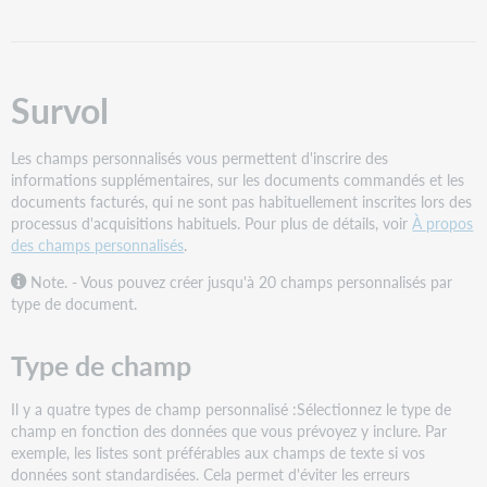
champ
Créer
un
champ
Survol
personnalisé
de
Les champs personnalisés vous permettent d'inscrire des
texte
informations supplémentaires, sur les documents commandés et les
Créer
documents facturés, qui ne sont pas habituellement inscrites lors des
un
processus d'acquisitions habituels. Pour plus de détails, voir
À propos
champ
des champs personnalisés
.
personnalisé
de
Note. - Vous pouvez créer jusqu'à 20 champs personnalisés par
numéro
type de document.
Créer
un
Type de champ
champ
personnalisé
Il y a quatre types de champ personnalisé :Sélectionnez le type de
de
champ en fonction des données que vous prévoyez y inclure. Par
date
exemple, les listes sont préférables aux champs de texte si vos
Créer
données sont standardisées. Cela permet d'éviter les erreurs
un