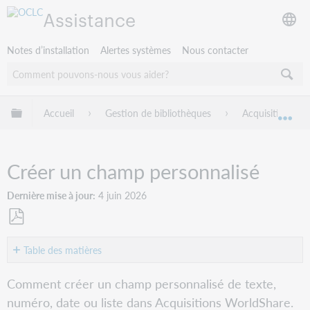
Assistance
Notes d’installation
Alertes systèmes
Nous contacter
Développer/réduire la hiérarchie globale
Accueil
Gestion de bibliothèques
Acquisitions W
Dév
Créer un champ personnalisé
Dernière mise à jour
4 juin 2026
Enregistrer
en
Table des matières
tant
Survol
que
Comment créer un champ personnalisé de texte,
PDF
Type
numéro, date ou liste dans Acquisitions WorldShare.
de