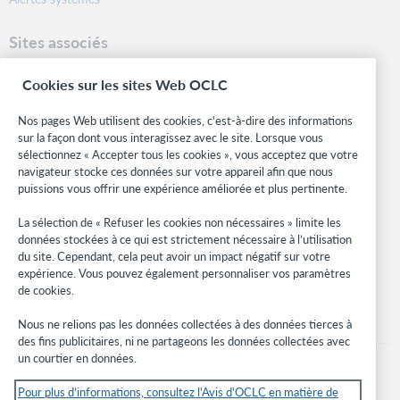
Sites associés
OCLC.org
Cookies sur les sites Web OCLC
Formats bibliographiques
Community Center
Nos pages Web utilisent des cookies, c'est-à-dire des informations
Research
sur la façon dont vous interagissez avec le site. Lorsque vous
WebJunction
sélectionnez « Accepter tous les cookies », vous acceptez que votre
navigateur stocke ces données sur votre appareil afin que nous
Réseau des développeurs
puissions vous offrir une expérience améliorée et plus pertinente.
Soyez informé
La sélection de « Refuser les cookies non nécessaires » limite les
données stockées à ce qui est strictement nécessaire à l’utilisation
Recevez les dernières nouvelles sur les produits et services, des
du site. Cependant, cela peut avoir un impact négatif sur votre
études, des événements, et plus.
expérience. Vous pouvez également personnaliser vos paramètres
de cookies.
Abonnez-vous
Nous ne relions pas les données collectées à des données tierces à
des fins publicitaires, ni ne partageons les données collectées avec
un courtier en données.
Pour plus d’informations, consultez l'Avis d'OCLC en matière de