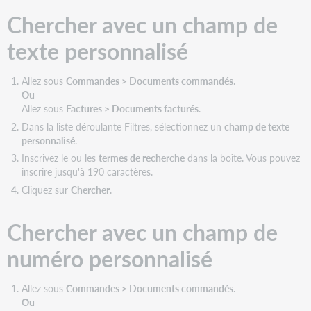
date
Chercher avec un champ de
personnalisé
Chercher
texte personnalisé
avec
un
Allez sous
Commandes > Documents commandés
.
champ
Ou
de
Allez sous
Factures > Documents facturés
.
liste
personnalisé
Dans la liste déroulante Filtres, sélectionnez un
champ de texte
personnalisé
.
Inscrivez le ou les
termes de recherche
dans la boîte. Vous pouvez
inscrire jusqu'à 190 caractères.
Cliquez sur
Chercher
.
Chercher avec un champ de
numéro personnalisé
Allez sous
Commandes > Documents commandés
.
Ou