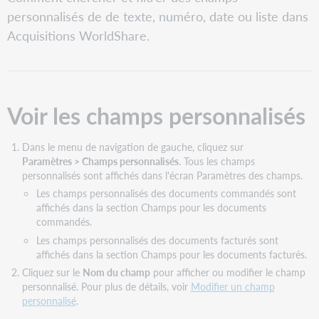
les
PDF
personnalisés de de texte, numéro, date ou liste dans
champs
personnalisés
Acquisitions WorldShare.
Chercher
avec
un
champ
Voir les champs personnalisés
de
texte
personnalisé
Dans le menu de navigation de gauche, cliquez sur
Chercher
Paramètres > Champs personnalisés
. Tous les champs
avec
personnalisés sont affichés dans l'écran Paramètres des champs.
un
Les champs personnalisés des documents commandés sont
champ
affichés dans la section Champs pour les documents
de
commandés.
numéro
personnalisé
Les champs personnalisés des documents facturés sont
affichés dans la section Champs pour les documents facturés.
Chercher
avec
Cliquez sur le
Nom du champ
pour afficher ou modifier le champ
un
personnalisé. Pour plus de détails, voir
Modifier un champ
champ
personnalisé
.
de