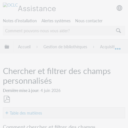
Assistance
Notes d’installation
Alertes systèmes
Nous contacter
Développer/réduire la hiérarchie globale
Accueil
Gestion de bibliothèques
Acquisitions W
Dév
Chercher et filtrer des champs
personnalisés
Dernière mise à jour
4 juin 2026
Enregistrer
en
Table des matières
tant
Voir
que
Comment chercher et filtrer des champs