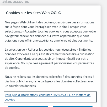
Sites associés
OCLC.org
Cookies sur les sites Web OCLC
Formats bibliographiques
Community Center
Nos pages Web utilisent des cookies, c'est-à-dire des informations
Research
sur la façon dont vous interagissez avec le site. Lorsque vous
WebJunction
sélectionnez « Accepter tous les cookies », vous acceptez que votre
navigateur stocke ces données sur votre appareil afin que nous
Réseau des développeurs
puissions vous offrir une expérience améliorée et plus pertinente.
Soyez informé
La sélection de « Refuser les cookies non nécessaires » limite les
données stockées à ce qui est strictement nécessaire à l’utilisation
Recevez les dernières nouvelles sur les produits et services, des
du site. Cependant, cela peut avoir un impact négatif sur votre
études, des événements, et plus.
expérience. Vous pouvez également personnaliser vos paramètres
de cookies.
Abonnez-vous
Nous ne relions pas les données collectées à des données tierces à
des fins publicitaires, ni ne partageons les données collectées avec
un courtier en données.
Pour plus d’informations, consultez l'Avis d'OCLC en matière de
cookies
© 2026 OCLC