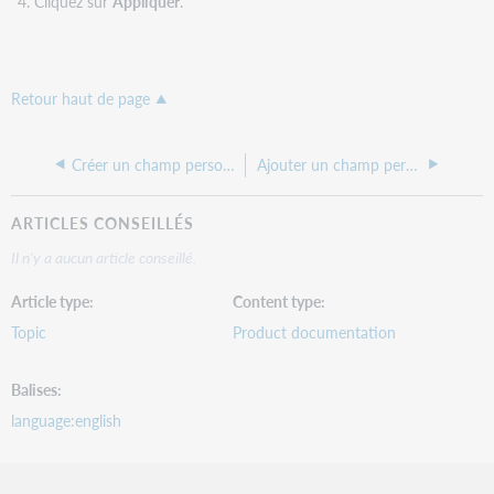
Cliquez sur
Appliquer
.
Retour haut de page
Créer un champ personnalisé
Ajouter un champ personnalisé à un document facturé ou un document commandé
ARTICLES CONSEILLÉS
Il n'y a aucun article conseillé.
Article type
Content type
Topic
Product documentation
Balises
language:english