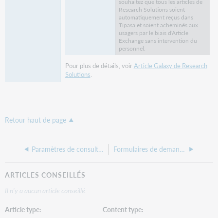
souhaitez que tous les articles de
Research Solutions soient
automatiquement reçus dans
Tipasa et soient acheminés aux
usagers par le biais d'Article
Exchange sans intervention du
personnel.
Pour plus de détails, voir
Article Galaxy de Research
Solutions
.
Retour haut de page
Paramètres de consultation d'Article Exchange
Formulaires de demande
ARTICLES CONSEILLÉS
Il n'y a aucun article conseillé.
Article type
Content type