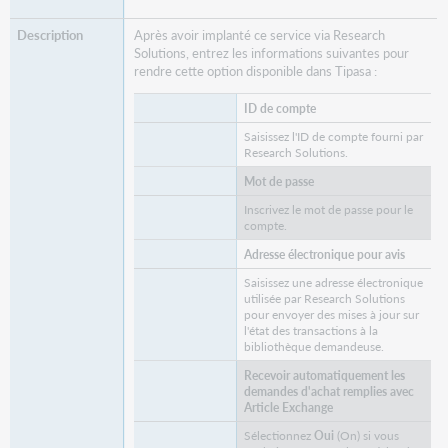
Après avoir implanté ce service via Research
Solutions, entrez les informations suivantes pour
rendre cette option disponible dans Tipasa :
ID de compte
Saisissez l'ID de compte fourni par
Research Solutions.
Mot de passe
Inscrivez le mot de passe pour le
compte.
Adresse électronique pour avis
Saisissez une adresse électronique
utilisée par Research Solutions
pour envoyer des mises à jour sur
l'état des transactions à la
bibliothèque demandeuse.
Recevoir automatiquement les
demandes d'achat remplies avec
Article Exchange
Sélectionnez
Oui
(On) si vous