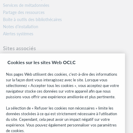
Services de métadonnées
Partage des ressources
Boîte à outils des bibliothécaires
Notes d’installation
Alertes systèmes
Sites associés
OCLC.org
Cookies sur les sites Web OCLC
Formats bibliographiques
Community Center
Nos pages Web utilisent des cookies, c'est-à-dire des informations
Research
sur la façon dont vous interagissez avec le site. Lorsque vous
WebJunction
sélectionnez « Accepter tous les cookies », vous acceptez que votre
navigateur stocke ces données sur votre appareil afin que nous
Réseau des développeurs
puissions vous offrir une expérience améliorée et plus pertinente.
Soyez informé
La sélection de « Refuser les cookies non nécessaires » limite les
données stockées à ce qui est strictement nécessaire à l’utilisation
Recevez les dernières nouvelles sur les produits et services, des
du site. Cependant, cela peut avoir un impact négatif sur votre
études, des événements, et plus.
expérience. Vous pouvez également personnaliser vos paramètres
de cookies.