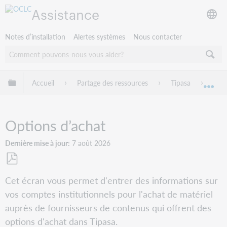
Assistance
Notes d’installation
Alertes systèmes
Nous contacter
Développer/réduire la hiérarchie globale
Accueil
Partage des ressources
Tipasa
Conf
Dév
Options d’achat
Dernière mise à jour
7 août 2026
Enregistrer
Cet écran vous permet d'entrer des informations sur
en
vos comptes institutionnels pour l'achat de matériel
tant
que
auprès de fournisseurs de contenus qui offrent des
PDF
options d'achat dans Tipasa.