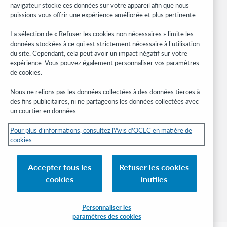
navigateur stocke ces données sur votre appareil afin que nous
Réseau des développeurs
puissions vous offrir une expérience améliorée et plus pertinente.
Soyez informé
La sélection de « Refuser les cookies non nécessaires » limite les
données stockées à ce qui est strictement nécessaire à l’utilisation
Recevez les dernières nouvelles sur les produits et services, des
du site. Cependant, cela peut avoir un impact négatif sur votre
études, des événements, et plus.
expérience. Vous pouvez également personnaliser vos paramètres
de cookies.
Abonnez-vous
Nous ne relions pas les données collectées à des données tierces à
des fins publicitaires, ni ne partageons les données collectées avec
un courtier en données.
Pour plus d’informations, consultez l'Avis d'OCLC en matière de
cookies
© 2026 OCLC
Marques de commerce et/ou de service nationales et internationales d’OCLC,
Accepter tous les
Refuser les cookies
Inc. et de ses affiliés.
cookies
inutiles
Avis sur les cookies
Gérer mes cookies
Déclaration de confidentialité
Engagement d'OCLC sur l'accessibilité
Certification ISO 27001
Connexion
Personnaliser les
paramètres des cookies