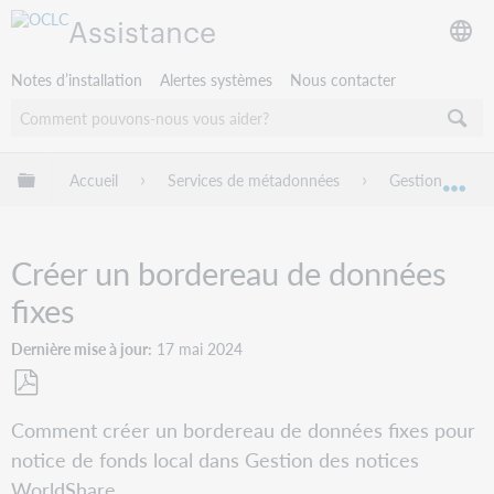
Assistance
Notes d’installation
Alertes systèmes
Nous contacter
Développer/réduire la hiérarchie globale
Accueil
Services de métadonnées
Gestion des no
Dév
Créer un bordereau de données
fixes
Dernière mise à jour
17 mai 2024
Enregistrer
Comment créer un bordereau de données fixes pour
en
notice de fonds local dans Gestion des notices
tant
que
WorldShare.