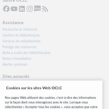
Assistance
Recherche et référence
Gestion de bibliothèques
Services de métadonnées
Partage des ressources
Boîte à outils des bibliothécaires
Notes d’installation
Alertes systèmes
Sites associés
OCLC.org
Cookies sur les sites Web OCLC
Formats bibliographiques
Community Center
Nos pages Web utilisent des cookies, c'est-à-dire des informations
Research
sur la façon dont vous interagissez avec le site. Lorsque vous
WebJunction
sélectionnez « Accepter tous les cookies », vous acceptez que votre