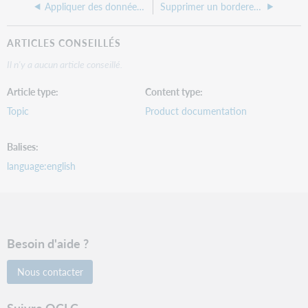
Appliquer des données fixes à une notice de fonds local
Supprimer un bordereau de données fixes
ARTICLES CONSEILLÉS
Il n'y a aucun article conseillé.
Article type
Content type
Topic
Product documentation
Balises
language:english
Besoin d'aide ?
Nous contacter
Suivre OCLC