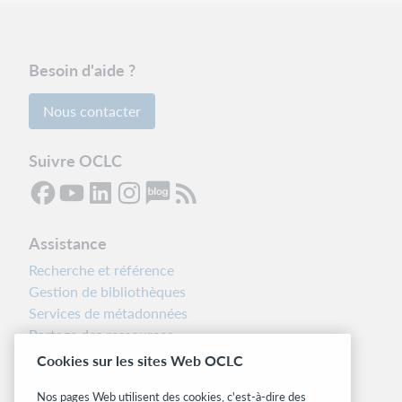
Besoin d'aide ?
Nous contacter
Suivre OCLC
Assistance
Recherche et référence
Gestion de bibliothèques
Services de métadonnées
Partage des ressources
Boîte à outils des bibliothécaires
Cookies sur les sites Web OCLC
Notes d’installation
Nos pages Web utilisent des cookies, c'est-à-dire des
Alertes systèmes