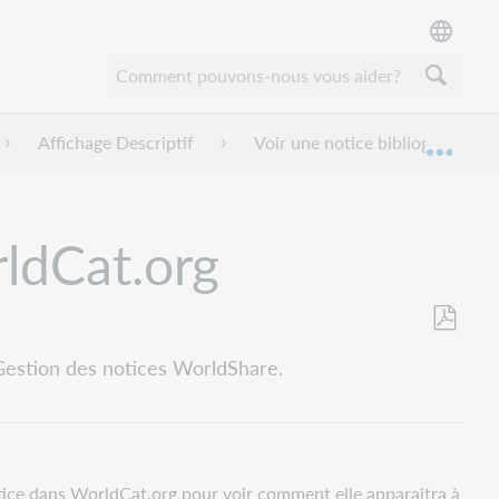
Affichage Descriptif
Voir une notice bibliographiqu
Dével
rldCat.org
Enregistr
 Gestion des notices WorldShare.
en
tant
que
PDF
notice dans WorldCat.org pour voir comment elle apparaîtra à