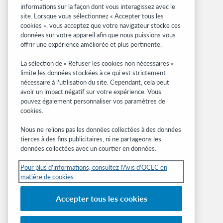
informations sur la façon dont vous interagissez avec le
site. Lorsque vous sélectionnez « Accepter tous les
Sites associés
cookies », vous acceptez que votre navigateur stocke ces
données sur votre appareil afin que nous puissions vous
OCLC.org
offrir une expérience améliorée et plus pertinente.
Formats bibliographiques
Community Center
La sélection de « Refuser les cookies non nécessaires »
Research
limite les données stockées à ce qui est strictement
nécessaire à l’utilisation du site. Cependant, cela peut
WebJunction
avoir un impact négatif sur votre expérience. Vous
Réseau des développeurs
pouvez également personnaliser vos paramètres de
cookies.
Soyez informé
Nous ne relions pas les données collectées à des données
Recevez les dernières nouvelles sur les
tierces à des fins publicitaires, ni ne partageons les
produits et services, des études, des
données collectées avec un courtier en données.
événements, et plus.
Pour plus d’informations, consultez l'Avis d'OCLC en
matière de cookies
Abonnez-vous
Accepter tous les cookies