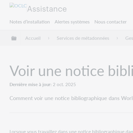
Assistance
Notes d’installation
Alertes systèmes
Nous contacter
Développer/réduire la hiérarchie globale
Accueil
Services de métadonnées
Ges
Voir une notice bib
Dernière mise à jour
2 oct. 2025
Comment voir une notice bibliographique dans WorldC
Lorsque vous travaillez dans une notice bibliographique dan