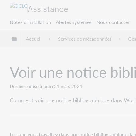
Assistance
Notes d’installation
Alertes systèmes
Nous contacter
Développer/réduire la hiérarchie globale
Accueil
Services de métadonnées
Ges
Voir une notice bib
Dernière mise à jour
21 mars 2024
Comment voir une notice bibliographique dans World
Lorsque vous travaillez dans une notice bibliographique da