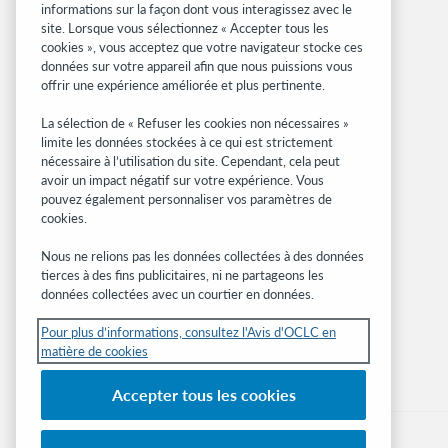
informations sur la façon dont vous interagissez avec le
site. Lorsque vous sélectionnez « Accepter tous les
Sites associés
cookies », vous acceptez que votre navigateur stocke ces
données sur votre appareil afin que nous puissions vous
OCLC.org
offrir une expérience améliorée et plus pertinente.
Formats bibliographiques
Community Center
La sélection de « Refuser les cookies non nécessaires »
Research
limite les données stockées à ce qui est strictement
nécessaire à l’utilisation du site. Cependant, cela peut
WebJunction
avoir un impact négatif sur votre expérience. Vous
Réseau des développeurs
pouvez également personnaliser vos paramètres de
cookies.
Soyez informé
Nous ne relions pas les données collectées à des données
Recevez les dernières nouvelles sur les
tierces à des fins publicitaires, ni ne partageons les
produits et services, des études, des
données collectées avec un courtier en données.
événements, et plus.
Pour plus d’informations, consultez l'Avis d'OCLC en
matière de cookies
Abonnez-vous
Accepter tous les cookies