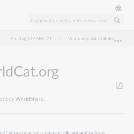
Affichage MARC 21
Voir une notice bibliographiqu
Dével
rldCat.org
Enregistr
notices WorldShare.
en
tant
que
PDF
rldCat.org pour voir comment elle apparaîtra à vos