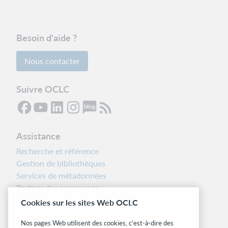
Besoin d'aide ?
Nous contacter
Suivre OCLC
Assistance
Recherche et référence
Gestion de bibliothèques
Services de métadonnées
Partage des ressources
Boîte à outils des bibliothécaires
Cookies sur les sites Web OCLC
Notes d’installation
Nos pages Web utilisent des cookies, c'est-à-dire des
Alertes systèmes