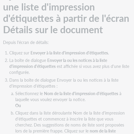
des
une liste d'impression
résultats
d'étiquettes à partir de l'écran
de
recherche
Détails sur le document
de
NFL
à
Depuis l'écran de détails:
une
liste
Cliquez sur
Envoyer à la liste d'impression d'étiquettes.
d’impression
La boîte de dialogue
Envoyer la ou les notices à la liste
d’étiquettes
d'impression d'étiquettes
est affichée si vous avez plus d'une liste
Ajouter
configurée.
des
Dans la boîte de dialogue Envoyer la ou les notices à la liste
notices
d'impression d'étiquettes :
à
Sélectionnez le
Nom de la liste d'impression d'étiquettes
à
une
laquelle vous voulez envoyer la notice.
liste
Ou
d'impression
d'étiquettes
Cliquez dans la liste déroulante Nom de la liste d'impression
en
d'étiquettes et commencez à inscrire la liste que vous
utilisant
cherchez. Des suggestions de noms de liste sont proposées
des
lors de la première frappe. Cliquez sur le
nom de la liste