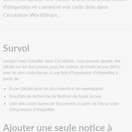
PDF
Ajouter
d'étiquettes et comment voir cette liste dans
une
Circulation WorldShare.
seule
notice
à
une
liste
Survol
d'impression
d'étiquettes
à
Lorsque vous travaillez dans Circulation, vous pouvez ajouter des
partir
détails sur les documents pour les notices de fonds locaux (NFL),
de
avec et sans code-barres, à une liste d’impression d’étiquettes à
l'écran
partir de :
Détails
sur
Écran Détails pour les documents et les exemplaires
le
Résultats de recherche de Notices de fonds locaux
document
Liste des codes-barres de documents à partir de l'écran Liste
Ajouter
d’impression d’étiquettes
des
notices
à
Ajouter une seule notice à
partir