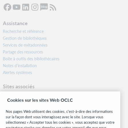
Assistance
Recherche et référence
Gestion de bibliothèques
Services de métadonnées
Partage des ressources
Boîte à outils des bibliothécaires
Notes d’installation
Alertes systèmes
Sites associés
OCLC.org
Cookies sur les sites Web OCLC
Formats bibliographiques
Community Center
Nos pages Web utilisent des cookies, c'est-à-dire des informations
Research
sur la façon dont vous interagissez avec le site. Lorsque vous
WebJunction
sélectionnez « Accepter tous les cookies », vous acceptez que votre
navigateur stocke ces données sur votre appareil afin que nous