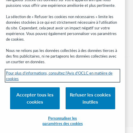
Réseau des développeurs
puissions vous offrir une expérience améliorée et plus pertinente.
Soyez informé
La sélection de « Refuser les cookies non nécessaires » limite les
données stockées à ce qui est strictement nécessaire à l’utilisation
Recevez les dernières nouvelles sur les produits et services, des
du site. Cependant, cela peut avoir un impact négatif sur votre
études, des événements, et plus.
expérience. Vous pouvez également personnaliser vos paramètres
de cookies.
Abonnez-vous
Nous ne relions pas les données collectées à des données tierces à
des fins publicitaires, ni ne partageons les données collectées avec
un courtier en données.
Pour plus d’informations, consultez l'Avis d'OCLC en matière de
cookies
© 2026 OCLC
Marques de commerce et/ou de service nationales et internationales d’OCLC,
Accepter tous les
Refuser les cookies
Inc. et de ses affiliés.
cookies
inutiles
Avis sur les cookies
Gérer mes cookies
Déclaration de confidentialité
Engagement d'OCLC sur l'accessibilité
Certification ISO 27001
Connexion
Personnaliser les
paramètres des cookies