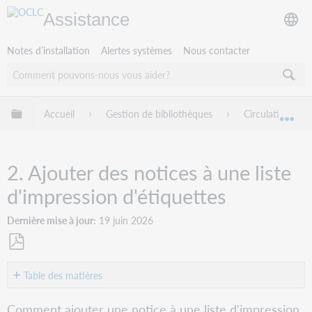
Assistance
Notes d’installation
Alertes systèmes
Nous contacter
Développer/réduire la hiérarchie globale
Accueil
Gestion de bibliothèques
Circulation Wor
Dév
2. Ajouter des notices à une liste
d'impression d'étiquettes
Dernière mise à jour
19 juin 2026
Enregistrer
en
Table des matières
tant
Survol
que
Comment ajouter une notice à une liste d'impression