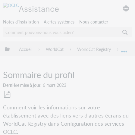
Assistance
Notes d’installation
Alertes systèmes
Nous contacter
Développer/réduire la hiérarchie globale
Accueil
WorldCat
WorldCat Registry
Confi
Dév
Sommaire du profil
Dernière mise à jour
6 mars 2023
Enregistrer
Comment voir les informations sur votre
en
établissement avec des liens vers d'autres écrans du
tant
que
WorldCat Registry dans Configuration des services
PDF
OCLC.