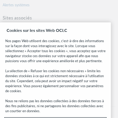
Alertes systèmes
Sites associés
OCLC.org
Cookies sur les sites Web OCLC
Formats bibliographiques
Community Center
Nos pages Web utilisent des cookies, c'est-à-dire des informations
Research
sur la façon dont vous interagissez avec le site. Lorsque vous
WebJunction
sélectionnez « Accepter tous les cookies », vous acceptez que votre
navigateur stocke ces données sur votre appareil afin que nous
Réseau des développeurs
puissions vous offrir une expérience améliorée et plus pertinente.
Soyez informé
La sélection de « Refuser les cookies non nécessaires » limite les
données stockées à ce qui est strictement nécessaire à l’utilisation
Recevez les dernières nouvelles sur les produits et services, des
du site. Cependant, cela peut avoir un impact négatif sur votre
études, des événements, et plus.
expérience. Vous pouvez également personnaliser vos paramètres
de cookies.
Abonnez-vous
Nous ne relions pas les données collectées à des données tierces à
des fins publicitaires, ni ne partageons les données collectées avec
un courtier en données.