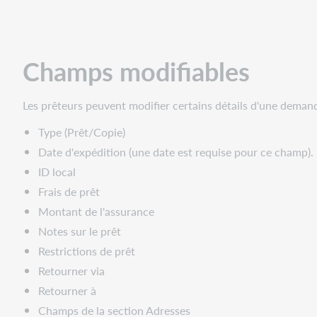
des
champs
dans
une
Champs modifiables
demande
de
prêt
Les prêteurs peuvent modifier certains détails d'une dema
Type (Prêt/Copie)
Date d'expédition (une date est requise pour ce champ).
ID local
Frais de prêt
Montant de l'assurance
Notes sur le prêt
Restrictions de prêt
Retourner via
Retourner à
Champs de la section Adresses