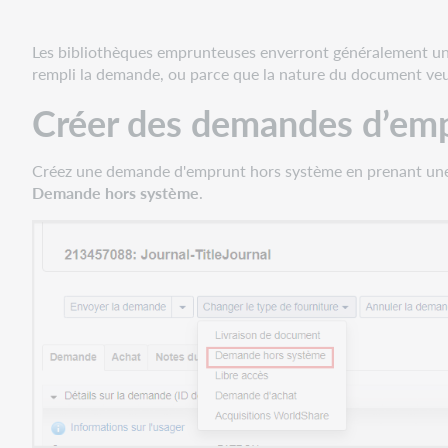
hors
système
Les bibliothèques emprunteuses enverront généralement un co
Mettre
rempli la demande, ou parce que la nature du document ve
à
Créer des demandes d’em
jour
les
détails
Créez une demande d'emprunt hors système en prenant une 
d'une
Demande hors système
.
demande
hors
système
Traiter
les
mises
à
jour
d'une
demande
hors