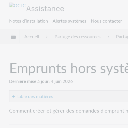
Assistance
Notes d’installation
Alertes systèmes
Nous contacter
Développer/réduire la hiérarchie globale
Accueil
Partage des ressources
Parta
Emprunts hors sys
Dernière mise à jour
4 juin 2026
Table des matières
Créer
Comment créer et gérer des demandes d'emprunt ho
des
demandes
d’emprunt