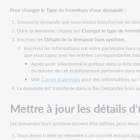
système
existante
Pour changer le Type de fourniture d'une demande :
Ajouter
Trouvez la demande que vous voulez transformer en de
ou
modifier
Dans la demande, cliquez sur
Changer le type de fourn
une
Inscrivez les
Détails de la demande hors système
.
note
Inscrivez les informations sur votre partenaire hors
destinée
que vous tapez avec les entrées correspondantes insc
au
Après avoir sélectionné le prêteur dans la liste des
personnel
du dossier de cet établissement partenaire dans le
Modifier
Voir
Carnet d’adresses
pour des informations sur l
l'état
d'une
La demande est transférée dans la file Demandes hors 
demande
hors
Mettre à jour les détails
système
Envoyer
Les demandes hors système doivent être éditées pour deux r
un
courriel
Vous devez traiter et répondre à un courriel entrant du
à