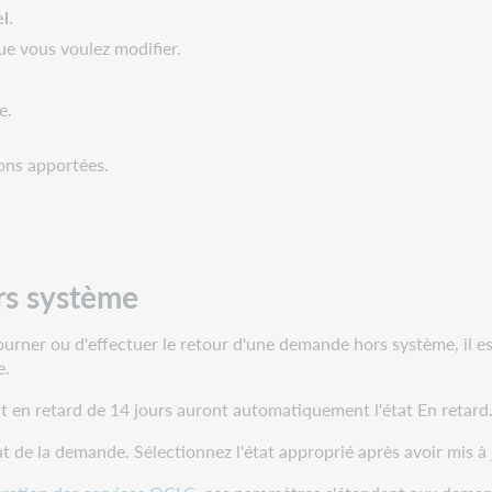
el
.
e vous voulez modifier.
e.
ions apportées.
rs système
etourner ou d'effectuer le retour d'une demande hors système, il 
e.
t en retard de 14 jours auront automatiquement l'état En retard
at de la demande. Sélectionnez l'état approprié après avoir mis à