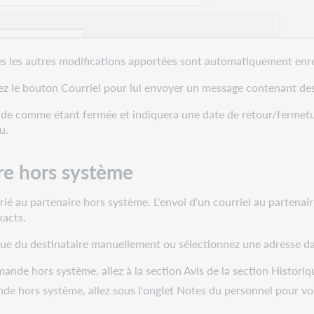
tes les autres modifications apportées sont automatiquement enre
isez le bouton Courriel pour lui envoyer un message contenant de
de comme étant fermée et indiquera une date de retour/fermeture
u.
ire hors système
é au partenaire hors système. L'envoi d'un courriel au partenaire 
xacts.
nique du destinataire manuellement ou sélectionnez une adresse da
ande hors système, allez à la section Avis de la section Histori
de hors système, allez sous l'onglet Notes du personnel pour vo