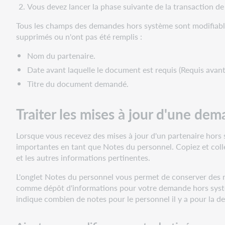
Vous devez lancer la phase suivante de la transaction d
un
partenaire
Tous les champs des demandes hors système sont modifiable
hors
supprimés ou n'ont pas été remplis :
système
Fermer
Nom du partenaire.
des
Date avant laquelle le document est requis (Requis avant
demandes
Titre du document demandé.
hors
système
Traiter les mises à jour d'une de
Statistiques
et
rapports
Lorsque vous recevez des mises à jour d'un partenaire hors
pour
importantes en tant que Notes du personnel. Copiez et colle
les
et les autres informations pertinentes.
demandes
L'onglet Notes du personnel vous permet de conserver des n
hors
comme dépôt d'informations pour votre demande hors systèm
système
indique combien de notes pour le personnel il y a pour la d
Regarder
une