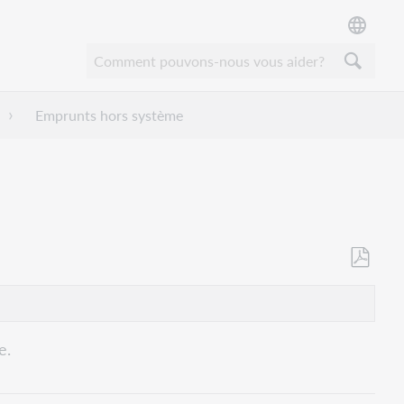
Emprunts hors système
Enregistr
en
tant
que
e.
PDF