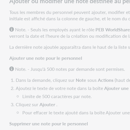
Ajouter ou modifier une note destinée au pe
vidéo
Em
Tous les membres du personnel peuvent ajouter, modifier et
emprunteur :
initiale est affiché dans la colonne de gauche, et le nom du d
Demandes
de
Note. - Seuls les employés ayant le rôle
PEB WorldShare
PEB
verront la date et l'heure de la création ou modification de l
hors
La dernière note ajoutée apparaîtra dans le haut de la liste 
système
Ajouter une note pour le personnel
Note. - Jusqu'à 500 notes par demande sont permises.
Dans la demande, cliquez sur
Note
sous
Actions
(haut de
Ajoutez le texte de votre note dans la boîte
Ajouter une 
Limite de 500 caractères par note.
Cliquez sur
Ajouter
.
Pour effacer le texte ajouté dans la boîte Ajouter un
Supprimer une note pour le personnel