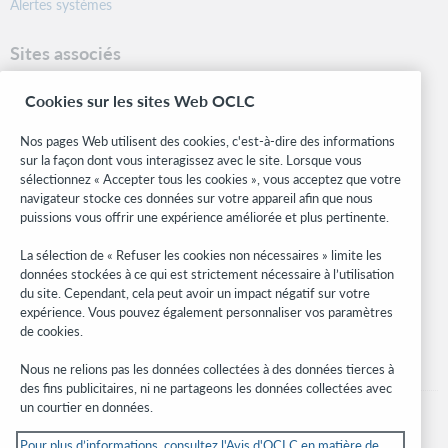
Alertes systèmes
Sites associés
OCLC.org
Cookies sur les sites Web OCLC
Formats bibliographiques
Community Center
Nos pages Web utilisent des cookies, c'est-à-dire des informations
Research
sur la façon dont vous interagissez avec le site. Lorsque vous
WebJunction
sélectionnez « Accepter tous les cookies », vous acceptez que votre
navigateur stocke ces données sur votre appareil afin que nous
Réseau des développeurs
puissions vous offrir une expérience améliorée et plus pertinente.
Soyez informé
La sélection de « Refuser les cookies non nécessaires » limite les
données stockées à ce qui est strictement nécessaire à l’utilisation
Recevez les dernières nouvelles sur les produits et services, des
du site. Cependant, cela peut avoir un impact négatif sur votre
études, des événements, et plus.
expérience. Vous pouvez également personnaliser vos paramètres
de cookies.
Abonnez-vous
Nous ne relions pas les données collectées à des données tierces à
des fins publicitaires, ni ne partageons les données collectées avec
un courtier en données.
Pour plus d’informations, consultez l'Avis d'OCLC en matière de