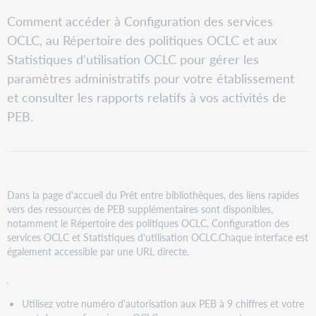
tant
Configuration
que
Comment accéder à Configuration des services
des
PDF
OCLC, au Répertoire des politiques OCLC et aux
services
OCLC
Statistiques d'utilisation OCLC pour gérer les
Rôle
paramètres administratifs pour votre établissement
PEB
et consulter les rapports relatifs à vos activités de
WorldShare
PEB.
Gestionnaire
de
groupe
Répertoire
des
politiques
Dans la page d'accueil du Prêt entre bibliothèques, des liens rapides
OCLC
vers des ressources de PEB supplémentaires sont disponibles,
notamment le Répertoire des politiques OCLC, Configuration des
Statistiques
services OCLC et Statistiques d'utilisation OCLC.Chaque interface est
d’utilisation
également accessible par une URL directe.
OCLC
Utilisez votre numéro d'autorisation aux PEB à 9 chiffres et votre