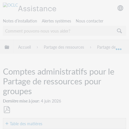
Assistance
Notes d’installation
Alertes systèmes
Nous contacter
Développer/réduire la hiérarchie globale
Accueil
Partage des ressources
Partage de ressou
Dév
Comptes administratifs pour le
Partage de ressources pour
groupes
Dernière mise à jour
4 juin 2026
Enregistrer
en
Table des matières