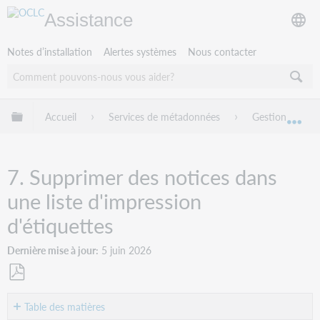
Assistance
Notes d’installation
Alertes systèmes
Nous contacter
Développer/réduire la hiérarchie globale
Accueil
Services de métadonnées
Gestion des no
Dév
7. Supprimer des notices dans
une liste d'impression
d'étiquettes
Dernière mise à jour
5 juin 2026
Enregistrer
en
Table des matières