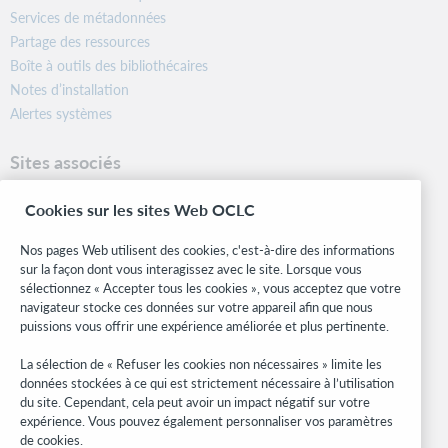
Services de métadonnées
Partage des ressources
Boîte à outils des bibliothécaires
Notes d’installation
Alertes systèmes
Sites associés
OCLC.org
Cookies sur les sites Web OCLC
Formats bibliographiques
Community Center
Nos pages Web utilisent des cookies, c'est-à-dire des informations
Research
sur la façon dont vous interagissez avec le site. Lorsque vous
WebJunction
sélectionnez « Accepter tous les cookies », vous acceptez que votre
navigateur stocke ces données sur votre appareil afin que nous
Réseau des développeurs
puissions vous offrir une expérience améliorée et plus pertinente.
Soyez informé
La sélection de « Refuser les cookies non nécessaires » limite les
données stockées à ce qui est strictement nécessaire à l’utilisation
Recevez les dernières nouvelles sur les produits et services, des
du site. Cependant, cela peut avoir un impact négatif sur votre
études, des événements, et plus.
expérience. Vous pouvez également personnaliser vos paramètres
de cookies.