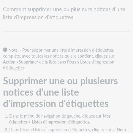
tant
Supprimer
que
Comment supprimer une ou plusieurs notices d'une
une
PDF
liste d'impression d'étiquettes
ou
plusieurs
notices
d'une
liste
d'impression
Note. - Pour supprimer une liste d'impression d'étiquettes
d'étiquettes
complète, avec toutes les notices qu'elle contient, cliquez sur
Supprimer
Action >Supprimer
de la liste dans l'écran Listes d'impression
toutes
d'étiquettes.
les
Supprimer une ou plusieurs
notices
dans
notices d'une liste
une
liste
d'impression d'étiquettes
d'impression
d'étiquettes
Dans le menu de navigation de gauche, cliquez sur
Mes
étiquettes > Listes d'impression d'étiquettes
.
Dans l'écran Listes d'impression d'étiquettes, cliquez sur le
Nom