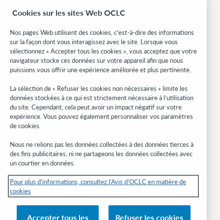
OCLC.org
Cookies sur les sites Web OCLC
Formats bibliographiques
Community Center
Nos pages Web utilisent des cookies, c'est-à-dire des informations
Research
sur la façon dont vous interagissez avec le site. Lorsque vous
WebJunction
sélectionnez « Accepter tous les cookies », vous acceptez que votre
navigateur stocke ces données sur votre appareil afin que nous
Réseau des développeurs
puissions vous offrir une expérience améliorée et plus pertinente.
Soyez informé
La sélection de « Refuser les cookies non nécessaires » limite les
données stockées à ce qui est strictement nécessaire à l’utilisation
Recevez les dernières nouvelles sur les produits et services, des
du site. Cependant, cela peut avoir un impact négatif sur votre
études, des événements, et plus.
expérience. Vous pouvez également personnaliser vos paramètres
de cookies.
Abonnez-vous
Nous ne relions pas les données collectées à des données tierces à
des fins publicitaires, ni ne partageons les données collectées avec
un courtier en données.
Pour plus d’informations, consultez l'Avis d'OCLC en matière de
cookies
© 2026 OCLC
Marques de commerce et/ou de service nationales et internationales d’OCLC,
Accepter tous les
Refuser les cookies