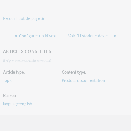
Retour haut de page
Configurer un Niveau de public des fonds dans WorldCat pour une NFL
Voir l'Historique des modifications de NFL
ARTICLES CONSEILLÉS
Il n'y a aucun article conseillé.
Article type
Content type
Topic
Product documentation
Balises
language:english