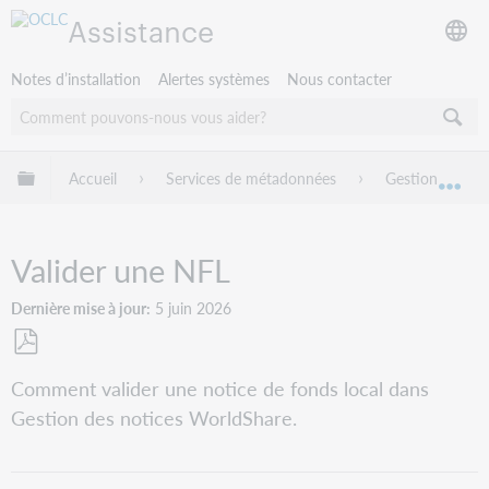
Assistance
Notes d’installation
Alertes systèmes
Nous contacter
Développer/réduire la hiérarchie globale
Accueil
Services de métadonnées
Gestion des no
Dév
Valider une NFL
Dernière mise à jour
5 juin 2026
Enregistrer
Comment valider une notice de fonds local dans
en
Gestion des notices WorldShare.
tant
que
PDF