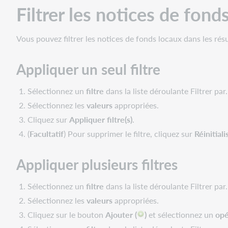
à
Filtrer les notices de fond
une
notice
bibliographique
Vous pouvez filtrer les notices de fonds locaux dans les résu
Voir
une
Appliquer un seul filtre
notice
de
Sélectionnez un
filtre
dans la liste déroulante Filtrer par.
fonds
local
Sélectionnez les
valeurs
appropriées.
précise
Cliquez sur
Appliquer filtre(s)
.
à
(
Facultatif
) Pour supprimer le filtre, cliquez sur
Réinitiali
partir
de
Appliquer plusieurs filtres
la
notice
bibliographique
Sélectionnez un
filtre
dans la liste déroulante Filtrer par.
Voir
Sélectionnez les
valeurs
appropriées.
une
Cliquez sur le bouton
Ajouter (
)
et sélectionnez un
opé
notice