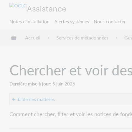
Assistance
Notes d’installation
Alertes systèmes
Nous contacter
Développer/réduire la hiérarchie globale
Accueil
Services de métadonnées
Ges
Chercher et voir de
Dernière mise à jour
5 juin 2026
Table des matières
Chercher
Comment chercher, filter et voir les notices de fon
une
notice
de