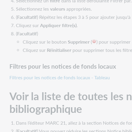
Sélectionnez un
filtre
dans la liste déroulante Filtrer par.
de
fonds
Sélectionnez les
valeurs
appropriées.
local
(
Facultatif
) Répétez les étapes 3 à 5 pour ajouter jusqu'à 3
dans
Cliquez sur
Appliquer filtre(s)
.
WorldCat
(
Facultatif
)
Discovery
Cliquez sur le bouton
Supprimer
(
)
pour supprimer u
Cliquez sur
Réinitialiser
pour supprimer tous les filtr
Filtres pour les notices de fonds locaux
Filtres pour les notices de fonds locaux - Tableau
Voir la liste de toutes les
bibliographique
Dans l’éditeur MARC 21, allez à la section Notices de fon
(
Facultatif
) Vous pouvez réduire les sections Notice bib