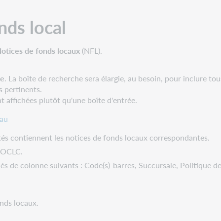
nds local
otices de fonds locaux
(NFL).
he
. La boîte de recherche sera élargie, au besoin, pour inclure t
s pertinents.
t affichées plutôt qu'une boîte d'entrée.
eau
ntés contiennent les notices de fonds locaux correspondantes.
s OCLC.
tulés de colonne suivants : Code(s)-barres, Succursale, Politique de
onds locaux.