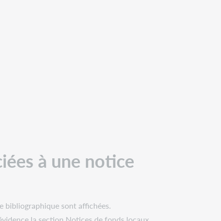
ciées à une notice
e bibliographique sont affichées.
évidence la section Notices de fonds locaux.