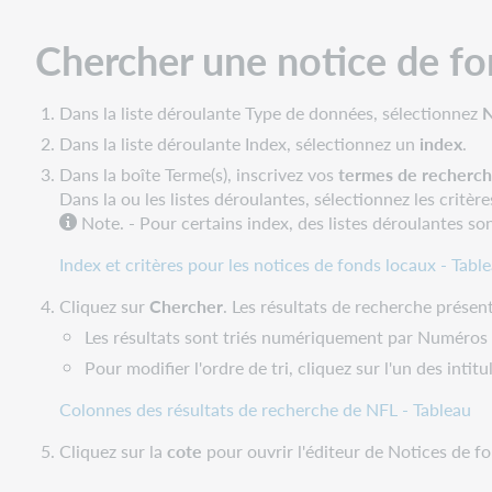
fonds
local
Chercher une notice de fo
Filtrer
les
Dans la liste déroulante Type de données, sélectionnez
N
notices
Dans la liste déroulante Index, sélectionnez un
index
.
de
fonds
Dans la boîte Terme(s), inscrivez vos
termes de recherc
locaux
Dans la ou les listes déroulantes, sélectionnez les critère
Note. - Pour certains index, des listes déroulantes son
Voir
la
Index et critères pour les notices de fonds locaux - Tabl
liste
de
Cliquez sur
Chercher
. Les résultats de recherche prése
toutes
Les résultats sont triés numériquement par Numéro
les
Pour modifier l'ordre de tri, cliquez sur l'un des inti
notices
de
Colonnes des résultats de recherche de NFL - Tableau
fonds
locaux
Cliquez sur la
cote
pour ouvrir l'éditeur de Notices de f
associées