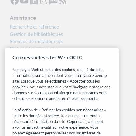
Assistance
Recherche et référence
Gestion de bibliothèques
Services de métadonnées
Partage des ressources
Boîte à outils des bibliothécaires
Cookies sur les sites Web OCLC
Notes d’installation
Nos pages Web utilisent des cookies, c'est-à-dire des
Alertes systèmes
informations sur la façon dont vous interagissez avec le
site. Lorsque vous sélectionnez « Accepter tous les
Sites associés
cookies », vous acceptez que votre navigateur stocke ces
données sur votre appareil afin que nous puissions vous
OCLC.org
offrir une expérience améliorée et plus pertinente.
Formats bibliographiques
Community Center
La sélection de « Refuser les cookies non nécessaires »
Research
limite les données stockées à ce qui est strictement
nécessaire à l’utilisation du site. Cependant, cela peut
WebJunction
avoir un impact négatif sur votre expérience. Vous
Réseau des développeurs
pouvez également personnaliser vos paramètres de