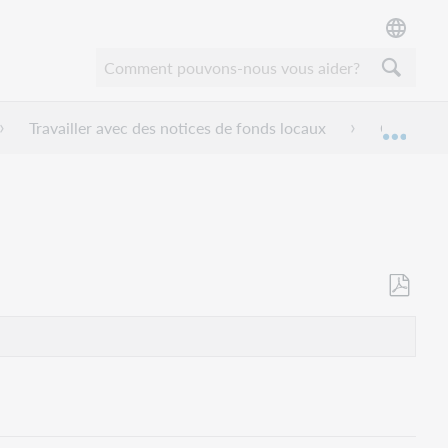
Travailler avec des notices de fonds locaux
Chercher 
Dével
Enregistr
en
tant
que
PDF