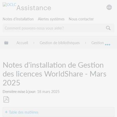
Assistance
Notes d’installation
Alertes systèmes
Nous contacter
Développer/réduire la hiérarchie globale
Accueil
Gestion de bibliothèques
Gestion des lic
Dév
Notes d'installation de Gestion
des licences WorldShare - Mars
2025
Dernière mise à jour
18 mars 2025
Enregistrer
en
Table des matières