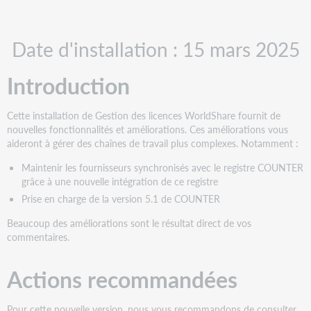
tant
Introduction
que
PDF
Actions
Date d'installation : 15 mars 2025
recommandées
Actions
Introduction
administratives
Nouvelles
fonctionnalités
Cette installation de Gestion des licences WorldShare fournit de
et
nouvelles fonctionnalités et améliorations. Ces améliorations vous
améliorations
aideront à gérer des chaînes de travail plus complexes. Notamment :
Intégration
Maintenir les fournisseurs synchronisés avec le registre COUNTER
avec
grâce à une nouvelle intégration de ce registre
le
Prise en charge de la version 5.1 de COUNTER
registre
COUNTER
Beaucoup des améliorations sont le résultat direct de vos
Mises
commentaires.
à
jour
Actions recommandées
pour
prendre
en
Pour cette nouvelle version, nous vous recommandons de consulter