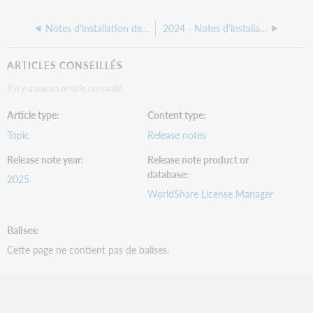
Notes d'installation de Gestion des licences - Août 2025
2024 - Notes d'installation de Gestion des licences WorldShare
ARTICLES CONSEILLÉS
Il n'y a aucun article conseillé.
Article type
Content type
Topic
Release notes
Release note year
Release note product or
database
2025
WorldShare License Manager
Balises
Cette page ne contient pas de balises.