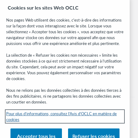
OCLC.org
Cookies sur les sites Web OCLC
Formats bibliographiques
Community Center
Nos pages Web utilisent des cookies, c'est-à-dire des informations
Research
sur la façon dont vous interagissez avec le site. Lorsque vous
WebJunction
sélectionnez « Accepter tous les cookies », vous acceptez que votre
navigateur stocke ces données sur votre appareil afin que nous
Réseau des développeurs
puissions vous offrir une expérience améliorée et plus pertinente.
Soyez informé
La sélection de « Refuser les cookies non nécessaires » limite les
données stockées à ce qui est strictement nécessaire à l’utilisation
Recevez les dernières nouvelles sur les produits et services, des
du site. Cependant, cela peut avoir un impact négatif sur votre
études, des événements, et plus.
expérience. Vous pouvez également personnaliser vos paramètres
de cookies.
Abonnez-vous
Nous ne relions pas les données collectées à des données tierces à
des fins publicitaires, ni ne partageons les données collectées avec
un courtier en données.
Pour plus d’informations, consultez l'Avis d'OCLC en matière de
cookies
© 2026 OCLC
Marques de commerce et/ou de service nationales et internationales d’OCLC,
Accepter tous les
Refuser les cookies
Inc. et de ses affiliés.