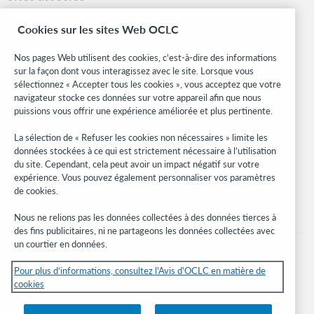
OCLC.org
Cookies sur les sites Web OCLC
Formats bibliographiques
Community Center
Nos pages Web utilisent des cookies, c'est-à-dire des informations
Research
sur la façon dont vous interagissez avec le site. Lorsque vous
WebJunction
sélectionnez « Accepter tous les cookies », vous acceptez que votre
navigateur stocke ces données sur votre appareil afin que nous
Réseau des développeurs
puissions vous offrir une expérience améliorée et plus pertinente.
Soyez informé
La sélection de « Refuser les cookies non nécessaires » limite les
données stockées à ce qui est strictement nécessaire à l’utilisation
Recevez les dernières nouvelles sur les produits et services, des
du site. Cependant, cela peut avoir un impact négatif sur votre
études, des événements, et plus.
expérience. Vous pouvez également personnaliser vos paramètres
de cookies.
Abonnez-vous
Nous ne relions pas les données collectées à des données tierces à
des fins publicitaires, ni ne partageons les données collectées avec
un courtier en données.
Pour plus d’informations, consultez l'Avis d'OCLC en matière de
cookies
© 2026 OCLC
Marques de commerce et/ou de service nationales et internationales d’OCLC,