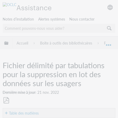
Assistance
Notes d’installation
Alertes systèmes
Nous contacter
Développer/réduire la hiérarchie globale
Accueil
Boîte à outils des bibliothécaires
Fichiers
Dév
Fichier délimité par tabulations
pour la suppression en lot des
données sur les usagers
Dernière mise à jour
21 nov. 2022
Enregistrer
en
Table des matières