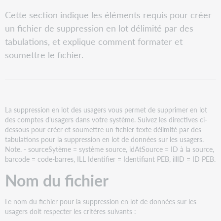
tant
Nom
que
Cette section indique les éléments requis pour créer
du
PDF
un fichier de suppression en lot délimité par des
fichier
tabulations, et explique comment formater et
Critères
d'un
soumettre le fichier.
fichier
texte
délimité
par
des
La suppression en lot des usagers vous permet de supprimer en lot
tabulations
des comptes d'usagers dans votre système. Suivez les directives ci-
pour
dessous pour créer et soumettre un fichier texte délimité par des
la
tabulations pour la suppression en lot de données sur les usagers.
suppression
Note. - sourceSytème = système source, idAtSource = ID à la source,
en
barcode = code-barres, ILL Identifier = Identifiant PEB, illID = ID PEB.
lot
des
Nom du fichier
usagers
Exemples
Le nom du fichier pour la suppression en lot de données sur les
de
usagers doit respecter les critères suivants :
fichiers