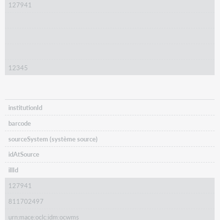
127941
12345
institutionId
barcode
sourceSystem (système source)
idAtSource
illId
127941
811702497
urn:mace:oclc:idm:ocwms