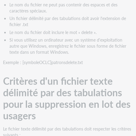
Modèle
Le nom du fichier ne peut pas contenir des espaces et des
de
caractères spéciaux.
fichier
Un fichier délimité par des tabulations doit avoir l'extension de
Envoyer
fichier .txt
un
Le nom du fichier doit inclure le mot « delete ».
fichier
Si vous utilisez un ordinateur avec un système d'exploitation
de
autre que Windows, enregistrez le fichier sous forme de fichier
suppression
texte dans un format Windows.
en
lot
Exemple : [symboleOCLC]patronsdelete.txt
d'usagers
Rapports
Critères d'un fichier texte
sur
le
délimité par des tabulations
traitement
des
pour la suppression en lot des
fichiers
de
usagers
données
sur
les
Le fichier texte délimité par des tabulations doit respecter les critères
usagers
suivants :