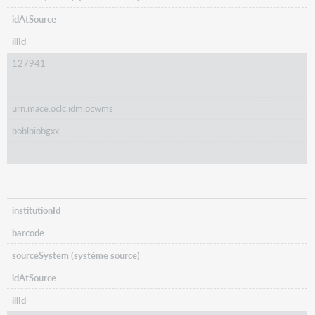
idAtSource
illId
127941
urn:mace:oclc:idm:ocwms
boblbiobgxx
institutionId
barcode
sourceSystem (système source)
idAtSource
illId