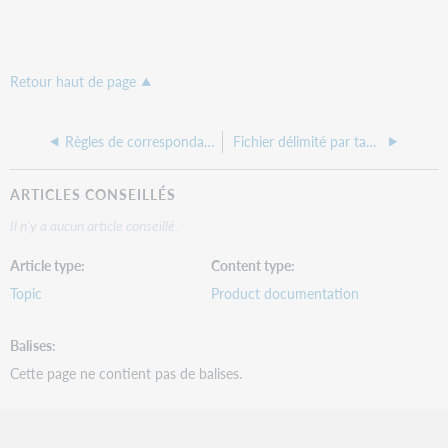
Retour haut de page
Règles de correspondance pour les données sur les usagers
Fichier délimité par tabulations pour le chargement des données sur les usagers
ARTICLES CONSEILLÉS
Il n'y a aucun article conseillé.
Article type
Content type
Topic
Product documentation
Balises
Cette page ne contient pas de balises.