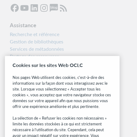
Assistance
Recherche et référence
Gestion de bibliothèques
Services de métadonnées
Partage des ressources
Boîte à outils des bibliothécaires
Cookies sur les sites Web OCLC
Notes d’installation
Nos pages Web utilisent des cookies, c'est-à-dire des
Alertes systèmes
informations sur la façon dont vous interagissez avec le
site. Lorsque vous sélectionnez « Accepter tous les
Sites associés
cookies », vous acceptez que votre navigateur stocke ces
données sur votre appareil afin que nous puissions vous
OCLC.org
offrir une expérience améliorée et plus pertinente.
Formats bibliographiques
Community Center
La sélection de « Refuser les cookies non nécessaires »
Research
limite les données stockées à ce qui est strictement
nécessaire à l’utilisation du site. Cependant, cela peut
WebJunction
avoir un impact négatif sur votre expérience. Vous