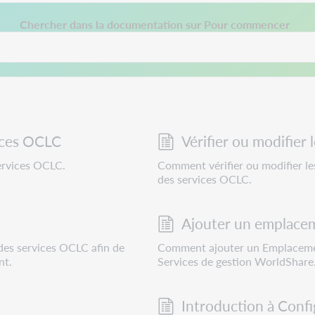
ns un nouvel onglet.
Chercher dans la documentation sur Pour commencer
ices OCLC
Vérifier ou modifier
ervices OCLC.
Comment vérifier ou modifier l
des services OCLC.
Ajouter un emplacem
es services OCLC afin de
Comment ajouter un Emplacemen
nt.
Services de gestion WorldShare
Introduction à Confi