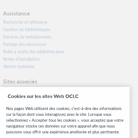
Assistance
Recherche et référence
Gestion de bibliothèques
Services de métadonnées
Partage des ressources
Boîte à outils des bibliothécaires
Notes d’installation
Alertes systèmes
Sites associés
OCLC.org
Cookies sur les sites Web OCLC
Formats bibliographiques
Community Center
Nos pages Web utilisent des cookies, c'est-à-dire des informations
Research
sur la façon dont vous interagissez avec le site. Lorsque vous
WebJunction
sélectionnez « Accepter tous les cookies », vous acceptez que votre
navigateur stocke ces données sur votre appareil afin que nous
Réseau des développeurs
puissions vous offrir une expérience améliorée et plus pertinente.