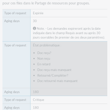
pour ces files dans le Partage de ressources pour groupes.
Expirée
30
Note. - Les demandes expireront après la date
indiquée dans le champ Requis avant ou après 30
jours ouvrables (le premier de ces deux paramètres).
État problématique :
Doc reçu?
Non reçu
En retard
Doc reçu mais manquant
Retourné/Compléter?
Doc retourné mais manquant
180
Critique
180