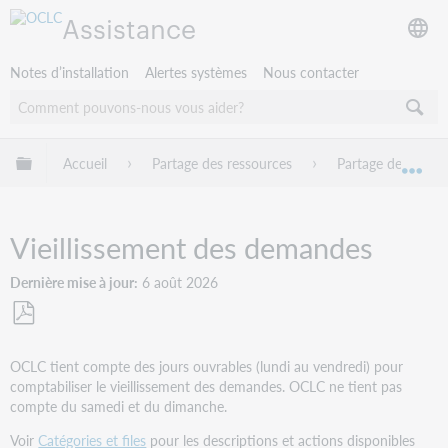
Assistance
Notes d’installation
Alertes systèmes
Nous contacter
Développer/réduire la hiérarchie globale
Accueil
Partage des ressources
Partage de ressou
Dév
Vieillissement des demandes
Dernière mise à jour
6 août 2026
Enregistrer
en
OCLC tient compte des jours ouvrables (lundi au vendredi) pour
tant
comptabiliser le vieillissement des demandes. OCLC ne tient pas
que
compte du samedi et du dimanche.
PDF
Voir
Catégories et files
pour les descriptions et actions disponibles