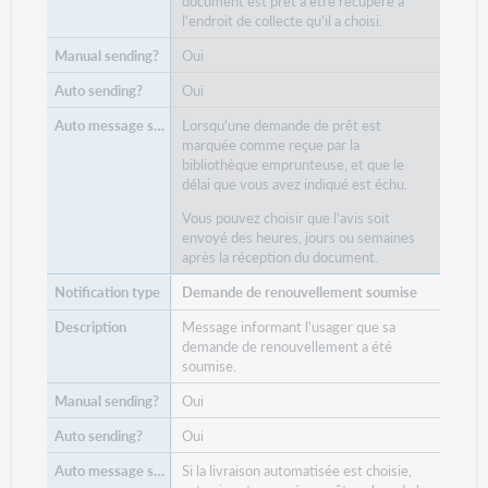
document est prêt à être récupéré à
l'endroit de collecte qu'il a choisi.
Oui
Oui
Lorsqu'une demande de prêt est
marquée comme reçue par la
bibliothèque emprunteuse, et que le
délai que vous avez indiqué est échu.
Vous pouvez choisir que l'avis soit
envoyé des heures, jours ou semaines
après la réception du document.
Demande de renouvellement soumise
Message informant l'usager que sa
demande de renouvellement a été
soumise.
Oui
Oui
Si la livraison automatisée est choisie,