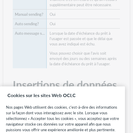
supplémentaire peut être nécessaire.
Oui
Oui
Lorsque la date d'échéance du prêt à
l'usager est passée et que le délai que
vous avez indiqué est échu.
Vous pouvez choisir que l'avis soit
envoyé des jours ou des semaines après
la date d'échéance du prêt à l'usager.
Insertions de données
dans les avis
Cookies sur les sites Web OCLC
Nos pages Web utilisent des cookies, c'est-à-dire des informations
Les Insertions de données sont des informations tirées de
sur la façon dont vous interagissez avec le site. Lorsque vous
la demande. Par exemple, si vous insérez ${Title!} et
sélectionnez « Accepter tous les cookies », vous acceptez que votre
${RequestId!} dans le corps du message, le titre et l'ID de
navigateur stocke ces données sur votre appareil afin que nous
la demande seront insérés dans le message. Le tableau ci-
puissions vous offrir une expérience améliorée et plus pertinente.