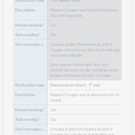
Prêt bientôt échu
Rappel à l'usager que la date d'échéance
d'un prêt approche.
Oui
Oui
Lorsque la date d'échéance du prêt à
l'usager est comprise dans la période que
vous avez indiquée.
Vous pouvez choisir que l'avis soit
envoyé des jours ou des semaines avant
la date d'échéance du prêt à l'usager.
e
Document en retard - 1
avis
Rappel à l'usager que le document est en
retard.
Oui
Oui
Lorsque la date d'échéance du prêt à
l'usager est passée et que le délai que