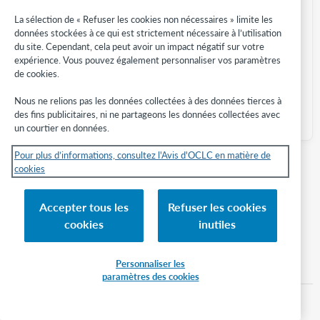
dessous décrit les données qui peuvent être insérées dans
les avis par courriel.
La sélection de « Refuser les cookies non nécessaires » limite les
données stockées à ce qui est strictement nécessaire à l’utilisation
Insertions de données dans les avis - Tableau
du site. Cependant, cela peut avoir un impact négatif sur votre
expérience. Vous pouvez également personnaliser vos paramètres
de cookies.
Nous ne relions pas les données collectées à des données tierces à
des fins publicitaires, ni ne partageons les données collectées avec
un courtier en données.
Pour plus d’informations, consultez l'Avis d'OCLC en matière de
cookies
Accepter tous les
Refuser les cookies
Retour haut de page
cookies
inutiles
Personnaliser les
Carnet d’adresses
Paramètres de système externe
paramètres des cookies
ARTICLES CONSEILLÉS