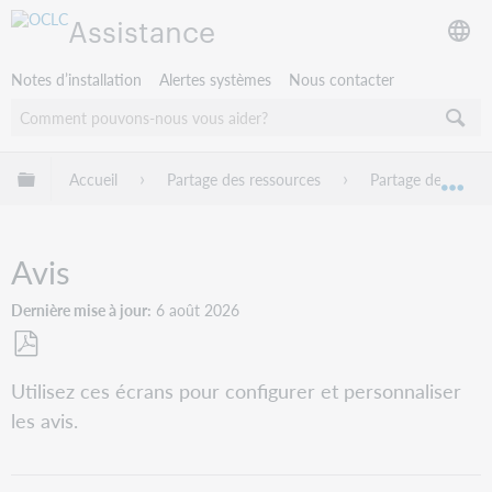
Assistance
Notes d’installation
Alertes systèmes
Nous contacter
Développer/réduire la hiérarchie globale
Accueil
Partage des ressources
Partage de ressou
Dév
Avis
Dernière mise à jour
6 août 2026
Enregistrer
Utilisez ces écrans pour configurer et personnaliser
en
les avis.
tant
que
PDF