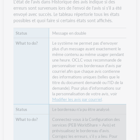
L'état de l'avis dans Historique des avis indique si des
erreurs sont survenues lors de l'envoi de l'avis si s'il a été
envoyé avec succès. Le tableau répertorie tous les états
possibles et quoi faire si certains états sont affichés.
Message en double
Le système ne permet pas d'envoyer
plus d'un message ayant exactement le
même contenu au même usager pendant
une heure. OCLC vous recommande de
personnaliser vos bordereaux d'avis par
courriel afin que chaque avis contienne
des informations uniques (telles que le
titre du document demandé ou l'ID de la
demande). Pour plus d'informations sur
la personnalisation de votre avis, voir
Modifier les avis par courriel
.
Le bordereau n'a pu être analysé.
Connectez-vous à la
Configuration des
services
(PEB WorldShare > Avis) et
prévisualisez le bordereau d'avis.
Corrigez les erreurs, s'il y a lieu. Pour