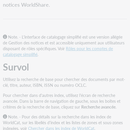
notices WorldShare.
Regarder
une
vidéo
Catalogage
simplifié
Note. - L'interface de catalogage simplifié est une version allégée
:
de Gestion des notices et est accessible uniquement aux utilisateurs
recherche
disposant de rôles spécifiques. Voir
Rôles pour les comptes de
dans
catalogage simplifié
.
WorldCat
Survol
Utilisez la recherche de base pour chercher des documents par mot-
clé, titre, auteur, ISBN, ISSN ou numéro OCLC.
Pour chercher dans d'autres index, utilisez l'écran de recherche
avancée. Dans la barre de navigation de gauche, sous les boîtes et
critères de la recherche de base, cliquez sur
Recherche avancée
.
Note. -
Pour des détails sur la recherche dans les index de
WorldCat, sur les libellés d'index et les listes de zones et sous-zones
indexées, voir
Chercher dans les index de WorldCat
.