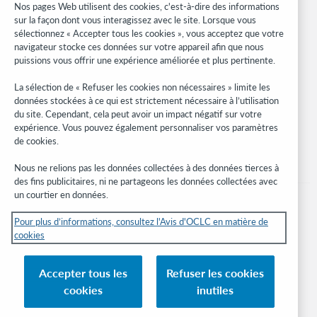
Nos pages Web utilisent des cookies, c'est-à-dire des informations
Research
sur la façon dont vous interagissez avec le site. Lorsque vous
WebJunction
sélectionnez « Accepter tous les cookies », vous acceptez que votre
navigateur stocke ces données sur votre appareil afin que nous
Réseau des développeurs
puissions vous offrir une expérience améliorée et plus pertinente.
Soyez informé
La sélection de « Refuser les cookies non nécessaires » limite les
données stockées à ce qui est strictement nécessaire à l’utilisation
Recevez les dernières nouvelles sur les produits et services, des
du site. Cependant, cela peut avoir un impact négatif sur votre
études, des événements, et plus.
expérience. Vous pouvez également personnaliser vos paramètres
de cookies.
Abonnez-vous
Nous ne relions pas les données collectées à des données tierces à
des fins publicitaires, ni ne partageons les données collectées avec
un courtier en données.
Pour plus d’informations, consultez l'Avis d'OCLC en matière de
cookies
© 2026 OCLC
Marques de commerce et/ou de service nationales et internationales d’OCLC,
Accepter tous les
Refuser les cookies
Inc. et de ses affiliés.
cookies
inutiles
Avis sur les cookies
Gérer mes cookies
Déclaration de confidentialité
Engagement d'OCLC sur l'accessibilité
Certification ISO 27001
Connexion