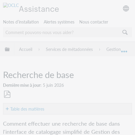
Assistance
Notes d’installation
Alertes systèmes
Nous contacter
Développer/réduire la hiérarchie globale
Accueil
Services de métadonnées
Gestion des no
Dév
Recherche de base
Dernière mise à jour
5 juin 2026
Enregistrer
en
Table des matières
tant
Survol
que
Comment effectuer une recherche de base dans
PDF
Comment
l'interface de catalogage simplifié de Gestion des
chercher