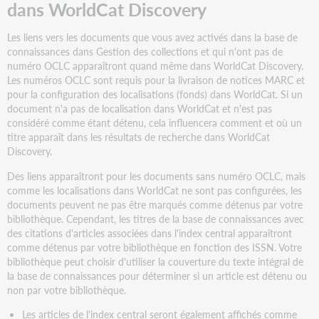
dans WorldCat Discovery
Collections
disponibles
Les liens vers les documents que vous avez activés dans la base de
dans
connaissances dans Gestion des collections et qui n'ont pas de
la
numéro OCLC apparaîtront quand même dans WorldCat Discovery.
base
Les numéros OCLC sont requis pour la livraison de notices MARC et
de
pour la configuration des localisations (fonds) dans WorldCat. Si un
connaissances
document n'a pas de localisation dans WorldCat et n'est pas
Conditions
considéré comme étant détenu, cela influencera comment et où un
requises
titre apparaît dans les résultats de recherche dans WorldCat
pour
Discovery.
qu'un
Des liens apparaîtront pour les documents sans numéro OCLC, mais
lien
comme les localisations dans WorldCat ne sont pas configurées, les
au
documents peuvent ne pas être marqués comme détenus par votre
texte
bibliothèque. Cependant, les titres de la base de connaissances avec
intégral
des citations d'articles associées dans l'index central apparaîtront
apparaisse
comme détenus par votre bibliothèque en fonction des ISSN. Votre
pour
bibliothèque peut choisir d'utiliser la couverture du texte intégral de
un
la base de connaissances pour déterminer si un article est détenu ou
titre
non par votre bibliothèque.
Ajouter
des
Les articles de l'index central seront également affichés comme