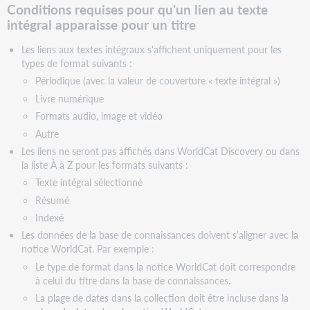
Conditions requises pour qu'un lien au texte
vos
liens
intégral apparaisse pour un titre
Autres
Les liens aux textes intégraux s'affichent uniquement pour les
options
types de format suivants :
Activer
Périodique (avec la valeur de couverture « texte intégral »)
le
Livre numérique
formulaire
« Signaler
Formats audio, image et vidéo
un
Autre
lien
Les liens ne seront pas affichés dans WorldCat Discovery ou dans
brisé »
la liste À à Z pour les formats suivants :
Ajouter,
Texte intégral sélectionné
modifier
Résumé
ou
supprimer
Indexé
des
Les données de la base de connaissances doivent s’aligner avec la
numéros
notice WorldCat. Par exemple :
OCLC
Le type de format dans la notice WorldCat doit correspondre
regroupés
à celui du titre dans la base de connaissances.
Configurer
La plage de dates dans la collection doit être incluse dans la
Google