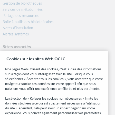
Gestion de bibliothèques
Services de métadonnées
Partage des ressources
Boîte à outils des bibliothécaires
Notes d’installation
Alertes systèmes
Sites associés
OCLC.org
Cookies sur les sites Web OCLC
Formats bibliographiques
Community Center
Nos pages Web utilisent des cookies, c'est-à-dire des informations
Research
sur la façon dont vous interagissez avec le site. Lorsque vous
WebJunction
sélectionnez « Accepter tous les cookies », vous acceptez que votre
navigateur stocke ces données sur votre appareil afin que nous
Réseau des développeurs
puissions vous offrir une expérience améliorée et plus pertinente.
Soyez informé
La sélection de « Refuser les cookies non nécessaires » limite les
données stockées à ce qui est strictement nécessaire à l’utilisation
Recevez les dernières nouvelles sur les produits et services, des
du site. Cependant, cela peut avoir un impact négatif sur votre
études, des événements, et plus.
expérience. Vous pouvez également personnaliser vos paramètres