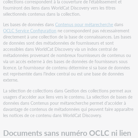
collections correspondent à la couverture de l'établissement et
Texte
fourniront des liens dans WorldCat Discovery vers les titres
affiché
sélectionnés contenus dans la collection.
pour
les
Les bases de données dans
Contenus pour métarecherche
dans
liens
OCLC Service Configuration
ne correspondent pas nécessairement
aux
directement à une collection de la base de connaissances. Les bases
textes
de données sont des métadonnées de fournisseurs et sont
intégraux
accessibles dans WorldCat Discovery via un index central de
Comment
métadonnées provenant de nombreux fournisseurs de contenus ou
faire
via un accès externe à des bases de données de fournisseurs sous
apparaître
licence. Le fournisseur de contenu détermine si sa base de données
des
est représentée dans l'index central ou est une base de données
ressources
externe.
électroniques
La sélection de collections dans Gestion des collections permet aux
dans
usagers d'accéder aux liens vers le contenu. La sélection de bases de
WorldCat
données dans Contenus pour métarecherche permet d'accéder à
Discovery
davantage de contenus de métadonnées qui peuvent faire apparaître
Dans
les notices de ce contenu dans WorldCat Discovery.
Gestion
des
Documents sans numéro OCLC ni lien
collections
WorldShare :