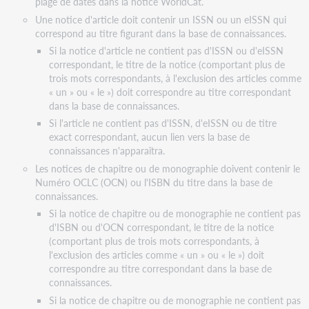
plage de dates dans la notice WorldCat.
Scholar
Une notice d'article doit contenir un ISSN ou un eISSN qui
Signaler
correspond au titre figurant dans la base de connaissances.
un
lien
Si la notice d'article ne contient pas d'ISSN ou d'eISSN
brisé
correspondant, le titre de la notice (comportant plus de
trois mots correspondants, à l'exclusion des articles comme
« un » ou « le ») doit correspondre au titre correspondant
dans la base de connaissances.
Si l'article ne contient pas d'ISSN, d'eISSN ou de titre
exact correspondant, aucun lien vers la base de
connaissances n'apparaîtra.
Les notices de chapitre ou de monographie doivent contenir le
Numéro OCLC (OCN) ou l'ISBN du titre dans la base de
connaissances.
Si la notice de chapitre ou de monographie ne contient pas
d'ISBN ou d'OCN correspondant, le titre de la notice
(comportant plus de trois mots correspondants, à
l'exclusion des articles comme « un » ou « le ») doit
correspondre au titre correspondant dans la base de
connaissances.
Si la notice de chapitre ou de monographie ne contient pas