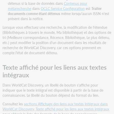
collections
détenus si la base de données dans
Contenus pour
de
métarecherche
dans
OCLC Service Configuration
est
Traiter
la
documents comme étant détenus
même lorsqu'aucun ISSN n'est
base
présent dans la notice.
de
connaissances
Lorsque vous effectuez une recherche, la modification de l'étendue
(Bibliothèques à travers le monde, Ma bibliothèque) et des options de
Configurer
tri (Meilleure correspondance, Récence, Bibliothèque, Le plus détenu,
les
etc.) peut modifier la position d'un document dans les résultats de
paramètres
recherche de WorldCat Discovery, car ces options prennent en
de
compte l'état de document détenu.
l'établissement
Afficher
Texte affiché pour les liens aux textes
des
liens
intégraux
provenant
d'un
Dans WorldCat Discovery, un libellé de bouton s'affiche pour
fournisseur
indiquer que le texte intégral est disponible à partir de la base de
précis
connaissances. Le libellé du bouton dépend du format du lien.
Dans
Configuration
Consultez les
sections Affichage des liens aux textes intégraux dans
des
WorldCat Discovery, Texte affiché pour les liens aux textes intégraux
services