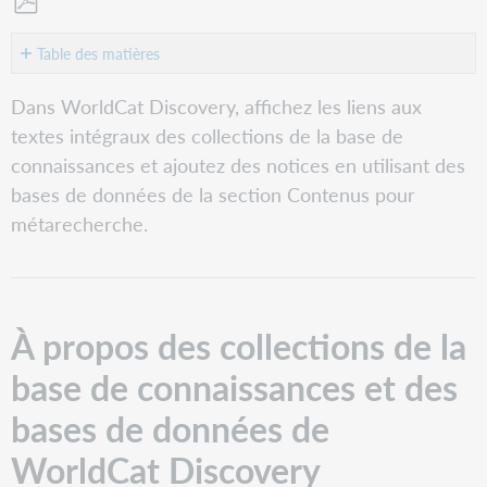
Enregistrer
en
Table des matières
tant
À
que
Dans WorldCat Discovery, affichez les liens aux
propos
PDF
textes intégraux des collections de la base de
des
collections
connaissances et ajoutez des notices en utilisant des
de
bases de données de la section Contenus pour
la
métarecherche.
base
de
connaissances
et
des
À propos des collections de la
bases
de
base de connaissances et des
données
de
bases de données de
WorldCat
Discovery
WorldCat Discovery
Collections