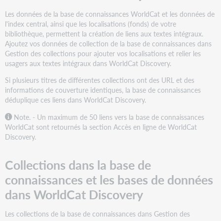
dans
la
Les données de la base de connaissances WorldCat et les données de
base
l'index central, ainsi que les localisations (fonds) de votre
de
bibliothèque, permettent la création de liens aux textes intégraux.
connaissances
Ajoutez vos données de collection de la base de connaissances dans
et
Gestion des collections pour ajouter vos localisations et relier les
les
usagers aux textes intégraux dans WorldCat Discovery.
bases
Si plusieurs titres de différentes collections ont des URL et des
de
informations de couverture identiques, la base de connaissances
données
déduplique ces liens dans WorldCat Discovery.
dans
WorldCat
Note. - Un maximum de 50 liens vers la base de connaissances
Discovery
WorldCat sont retournés la section Accès en ligne de WorldCat
Documents
Discovery.
sans
numéro
Collections dans la base de
OCLC
ni
connaissances et les bases de données
lien
dans WorldCat Discovery
dans
WorldCat
Les collections de la base de connaissances dans Gestion des
Discovery