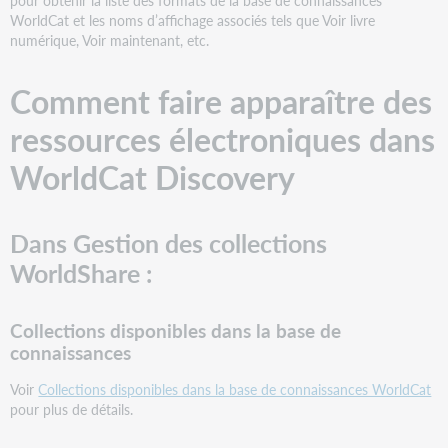
pour obtenir la liste des formats de la base de connaissances
OCLC :
WorldCat et les noms d’affichage associés tels que Voir livre
numérique, Voir maintenant, etc.
Bases
de
données
Comment faire apparaître des
disponibles
dans
ressources électroniques dans
Contenus
pour
WorldCat Discovery
métarecherche
Configurer
vos
Dans Gestion des collections
bases
WorldShare :
de
données
Activer
Collections disponibles dans la base de
les
connaissances
liens
aux
Voir
Collections disponibles dans la base de connaissances WorldCat
textes
pour plus de détails.
intégraux
Tester