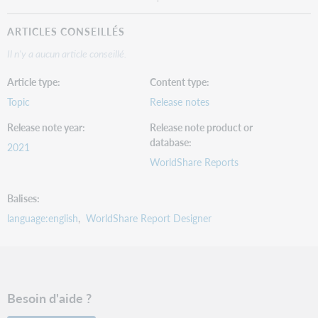
ARTICLES CONSEILLÉS
Il n'y a aucun article conseillé.
Article type
Content type
Topic
Release notes
Release note year
Release note product or
database
2021
WorldShare Reports
Balises
language:english
WorldShare Report Designer
Besoin d'aide ?