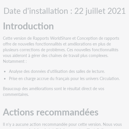
PDF
Actions
Date d'installation : 22 juillet 2021
recommandées
Nouvelles
Introduction
fonctionnalités
et
améliorations
Cette version de Rapports WorldShare et Conception de rapports
Données
offre de nouvelles fonctionnalités et améliorations en plus de
d'utilisation
plusieurs corrections de problèmes. Ces nouvelles fonctionnalités
des
vous aideront à gérer des chaînes de travail plus complexes.
salles
Notamment :
de
lecture
Analyse des données d'utilisation des salles de lecture.
Prise en charge accrue du français pour les univers Circulation.
Nouveaux
types
Beaucoup des améliorations sont le résultat direct de vos
d'événements
commentaires.
de
circulation
ajoutés
Actions recommandées
pour
surveiller
Il n'y a aucune action recommandée pour cette version. Nous vous
l'utilisation