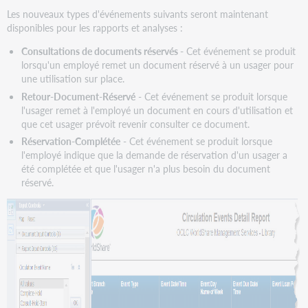
en
Les nouveaux types d'événements suivants seront maintenant
charge
disponibles pour les rapports et analyses :
accrue
du
Consultations de documents réservés
-
Cet événement se produit
français
lorsqu'un employé remet un document réservé à un usager pour
pour
une utilisation sur place.
les
Retour-Document-Réservé
- Cet événement se produit lorsque
univers
l'usager remet à l'employé un document en cours d'utilisation et
Circulation
que cet usager prévoit revenir consulter ce document.
Événements
Réservation-Complétée
- Cet événement se produit lorsque
de
l'employé indique que la demande de réservation d'un usager a
Circulation
été complétée et que l'usager n'a plus besoin du document
Circulation
réservé.
-
Demandes
de
réservation
Circulation - États
des
documents
Problèmes
connus