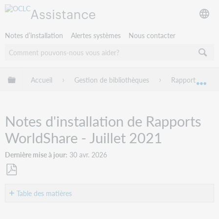
Assistance
Notes d’installation
Alertes systèmes
Nous contacter
Développer/réduire la hiérarchie globale
Accueil
Gestion de bibliothèques
Rapports World
Dév
Notes d'installation de Rapports
WorldShare - Juillet 2021
Dernière mise à jour
30 avr. 2026
Enregistrer
en
Table des matières
tant
Introduction
que