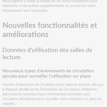
encourageons à réviser la totalité de ces notes d'installation pour
sur
déterminer si des actions supplémentaires ou un suivi par votre
place
établissement sont nécessaires.
Nouveaux
objets
de
Nouvelles fonctionnalités et
données
améliorations
ajoutés
pour
surveiller
l'utilisation
Données d'utilisation des salles de
sur
place
lecture
Circulation - États
des
Nouveaux types d'événements de circulation
documents
ajoutés pour surveiller l'utilisation sur place
Circulation
-
L'univers Événements de Circulation et les rapports associés, tels que
Demandes
le Rapport détaillé sur les Événements de Circulation, refléteront
de
désormais les nouveaux types d'événements introduits avec
réservation
Circulation WorldShare pour surveiller votre utilisation sur place de
Prise
matériel.