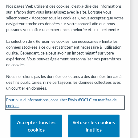
Community Center
Nos pages Web utilisent des cookies, c'est-à-dire des informations
Research
sur la façon dont vous interagissez avec le site. Lorsque vous
WebJunction
sélectionnez « Accepter tous les cookies », vous acceptez que votre
navigateur stocke ces données sur votre appareil afin que nous
Réseau des développeurs
puissions vous offrir une expérience améliorée et plus pertinente.
Soyez informé
La sélection de « Refuser les cookies non nécessaires » limite les
données stockées à ce qui est strictement nécessaire à l’utilisation
Recevez les dernières nouvelles sur les produits et services, des
du site. Cependant, cela peut avoir un impact négatif sur votre
études, des événements, et plus.
expérience. Vous pouvez également personnaliser vos paramètres
de cookies.
Abonnez-vous
Nous ne relions pas les données collectées à des données tierces à
des fins publicitaires, ni ne partageons les données collectées avec
un courtier en données.
Pour plus d’informations, consultez l'Avis d'OCLC en matière de
cookies
© 2026 OCLC
Marques de commerce et/ou de service nationales et internationales d’OCLC,
Accepter tous les
Refuser les cookies
Inc. et de ses affiliés.
cookies
inutiles
Avis sur les cookies
Gérer mes cookies
Déclaration de confidentialité