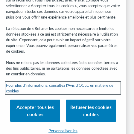
WebJunction
sélectionnez « Accepter tous les cookies », vous acceptez que votre
navigateur stocke ces données sur votre appareil afin que nous
Réseau des développeurs
puissions vous offrir une expérience améliorée et plus pertinente.
Soyez informé
La sélection de « Refuser les cookies non nécessaires » limite les
données stockées à ce qui est strictement nécessaire à l’utilisation
Recevez les dernières nouvelles sur les produits et services, des
du site. Cependant, cela peut avoir un impact négatif sur votre
études, des événements, et plus.
expérience. Vous pouvez également personnaliser vos paramètres
de cookies.
Abonnez-vous
Nous ne relions pas les données collectées à des données tierces à
des fins publicitaires, ni ne partageons les données collectées avec
un courtier en données.
Pour plus d’informations, consultez l'Avis d'OCLC en matière de
cookies
© 2026 OCLC
Marques de commerce et/ou de service nationales et internationales d’OCLC,
Accepter tous les
Refuser les cookies
Inc. et de ses affiliés.
cookies
inutiles
Avis sur les cookies
Gérer mes cookies
Déclaration de confidentialité
Engagement d'OCLC sur l'accessibilité
Certification ISO 27001
Connexion
Personnaliser les