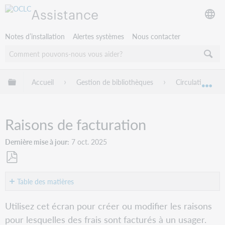
Assistance
Notes d’installation
Alertes systèmes
Nous contacter
Développer/réduire la hiérarchie globale
Accueil
Gestion de bibliothèques
Circulation Wor
Dév
Raisons de facturation
Dernière mise à jour
7 oct. 2025
Enregistrer
en
Table des matières
tant
Créer
que
Utilisez cet écran pour créer ou modifier les raisons
ou
PDF
pour lesquelles des frais sont facturés à un usager.
modifier