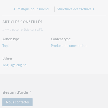
Politique pour amendes cumulées
Structures des factures
ARTICLES CONSEILLÉS
Il n'y a aucun article conseillé.
Article type
Content type
Topic
Product documentation
Balises
language:english
Besoin d'aide ?
Nous contacter