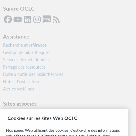
Suivre OCLC
Assistance
Recherche et référence
Gestion de bibliothèques
Services de métadonnées
Partage des ressources
Boîte à outils des bibliothécaires
Notes d’installation
Alertes systèmes
Sites associés
OCLC.org
Cookies sur les sites Web OCLC
Formats bibliographiques
Community Center
Nos pages Web utilisent des cookies, c'est-à-dire des informations
Research
sur la façon dont vous interagissez avec le site. Lorsque vous