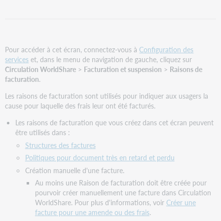
des
raisons
de
facturation
Copier
Pour accéder à cet écran, connectez-vous à
Configuration des
des
services
et, dans le menu de navigation de gauche, cliquez sur
raisons
Circulation WorldShare
>
Facturation et suspension
>
Raisons de
de
facturation
.
facturation
Les raisons de facturation sont utilisés pour indiquer aux usagers la
Supprimer
cause pour laquelle des frais leur ont été facturés.
des
raisons
Les raisons de facturation que vous créez dans cet écran peuvent
de
être utilisés dans :
facturation
Structures des factures
Politiques
Politiques pour document très en retard et perdu
associées
Création manuelle d'une facture.
Au moins une Raison de facturation doit être créée pour
pourvoir créer manuellement une facture dans Circulation
WorldShare. Pour plus d'informations, voir
Créer une
facture pour une amende ou des frais
.