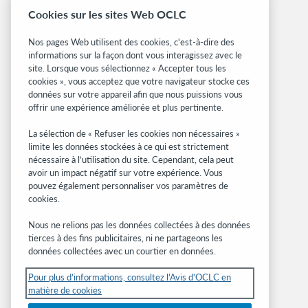
Boîte à outils des bibliothécaires
Cookies sur les sites Web OCLC
Notes d’installation
Nos pages Web utilisent des cookies, c'est-à-dire des
Alertes systèmes
informations sur la façon dont vous interagissez avec le
site. Lorsque vous sélectionnez « Accepter tous les
Sites associés
cookies », vous acceptez que votre navigateur stocke ces
données sur votre appareil afin que nous puissions vous
OCLC.org
offrir une expérience améliorée et plus pertinente.
Formats bibliographiques
Community Center
La sélection de « Refuser les cookies non nécessaires »
Research
limite les données stockées à ce qui est strictement
nécessaire à l’utilisation du site. Cependant, cela peut
WebJunction
avoir un impact négatif sur votre expérience. Vous
Réseau des développeurs
pouvez également personnaliser vos paramètres de
cookies.
Soyez informé
Nous ne relions pas les données collectées à des données
Recevez les dernières nouvelles sur les
tierces à des fins publicitaires, ni ne partageons les
produits et services, des études, des
données collectées avec un courtier en données.
événements, et plus.
Pour plus d’informations, consultez l'Avis d'OCLC en
matière de cookies
Abonnez-vous