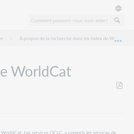
er
À propos de la recherche dans les index de WorldCat
Dével
 de WorldCat
Enregistr
en
tant
que
PDF
s WorldCat. Les services OCLC, y compris les services de