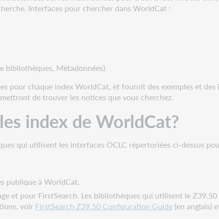
echerche. Interfaces pour chercher dans WorldCat :
re bibliothèques, Métadonnées)
es pour chaque index WorldCat, et fournit des exemples et des
rmettront de trouver les notices que vous cherchez.
 les index de WorldCat?
ques qui utilisent les interfaces OCLC répertoriées ci-dessus p
cès publique à WorldCat.
ge et pour FirstSearch. Les bibliothèques qui utilisent le Z39.50
tions, voir
FirstSearch Z39.50 Configuration Guide
(en anglais) 