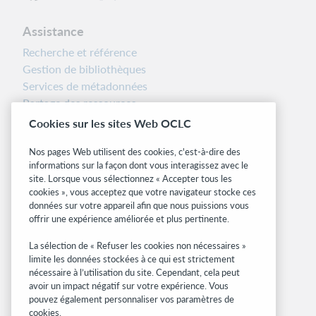
Assistance
Recherche et référence
Gestion de bibliothèques
Services de métadonnées
Partage des ressources
Boîte à outils des bibliothécaires
Cookies sur les sites Web OCLC
Notes d’installation
Nos pages Web utilisent des cookies, c'est-à-dire des
Alertes systèmes
informations sur la façon dont vous interagissez avec le
site. Lorsque vous sélectionnez « Accepter tous les
Sites associés
cookies », vous acceptez que votre navigateur stocke ces
données sur votre appareil afin que nous puissions vous
OCLC.org
offrir une expérience améliorée et plus pertinente.
Formats bibliographiques
Community Center
La sélection de « Refuser les cookies non nécessaires »
Research
limite les données stockées à ce qui est strictement
nécessaire à l’utilisation du site. Cependant, cela peut
WebJunction
avoir un impact négatif sur votre expérience. Vous
Réseau des développeurs
pouvez également personnaliser vos paramètres de
cookies.